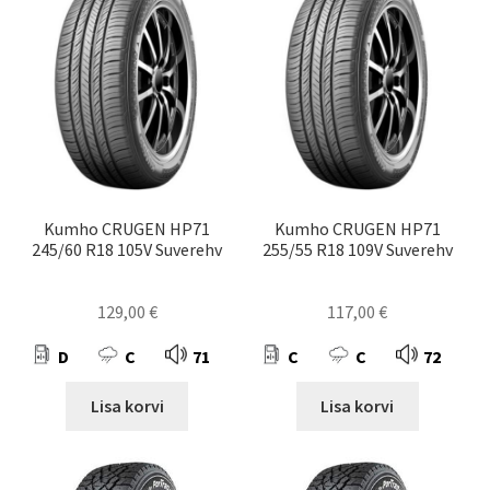
Kumho CRUGEN HP71
Kumho CRUGEN HP71
245/60 R18 105V Suverehv
255/55 R18 109V Suverehv
129,00
€
117,00
€
D
C
71
C
C
72
Lisa korvi
Lisa korvi