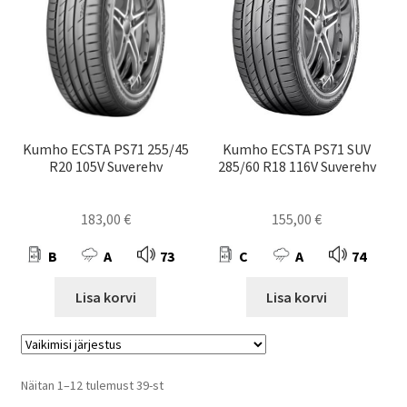
Kumho ECSTA PS71 255/45
Kumho ECSTA PS71 SUV
R20 105V Suverehv
285/60 R18 116V Suverehv
183,00
€
155,00
€
B
A
73
C
A
74
Lisa korvi
Lisa korvi
Näitan 1–12 tulemust 39-st