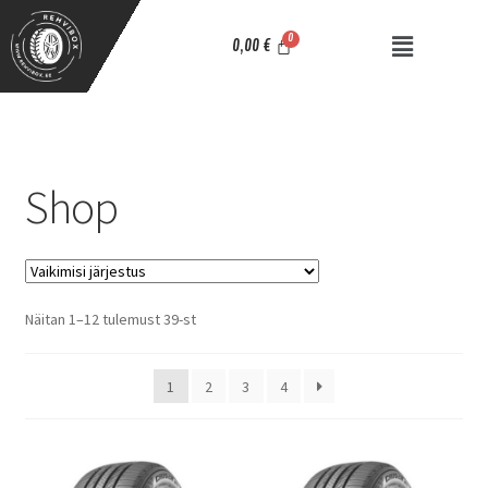
0,00
€
Shop
Näitan 1–12 tulemust 39-st
1
2
3
4