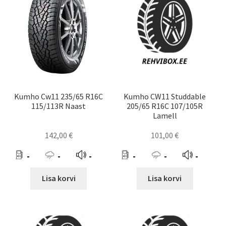
Kumho Cw11 235/65 R16C
Kumho CW11 Studdable
115/113R Naast
205/65 R16C 107/105R
Lamell
142,00
€
101,00
€
-
-
-
-
-
-
Lisa korvi
Lisa korvi