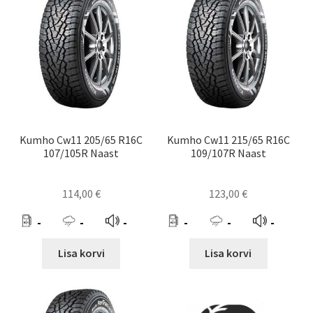
Kumho Cw11 205/65 R16C
Kumho Cw11 215/65 R16C
107/105R Naast
109/107R Naast
114,00
€
123,00
€
-
-
-
-
-
-
Lisa korvi
Lisa korvi