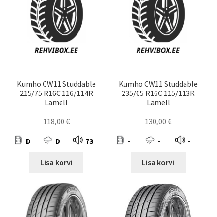
Kumho CW11 Studdable
Kumho CW11 Studdable
215/75 R16C 116/114R
235/65 R16C 115/113R
Lamell
Lamell
118,00
€
130,00
€
D
D
73
-
-
-
Lisa korvi
Lisa korvi