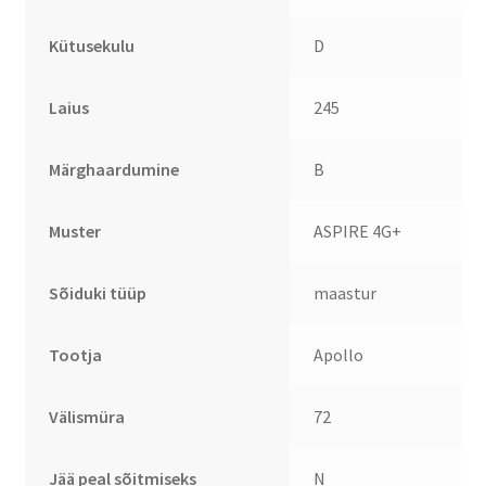
Kütusekulu
D
Laius
245
Märghaardumine
B
Muster
ASPIRE 4G+
Sõiduki tüüp
maastur
Tootja
Apollo
Välismüra
72
Jää peal sõitmiseks
N