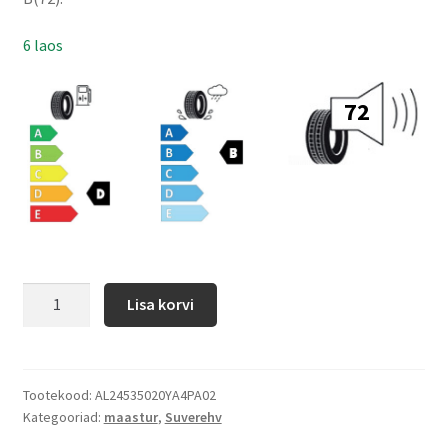
6 laos
72
Lisa korvi
Tootekood:
AL24535020YA4PA02
Kategooriad:
maastur
,
Suverehv