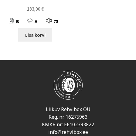
183,00
€
B
A
73
Lisa korvi
Liikuv Rehvibox OÜ
Reg. nr. 16275963
KMKR nr: EE102393822
info@rehvibox.ee