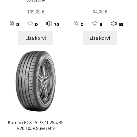
109,00
€
64,00
€
D
D
70
C
B
68
Lisa korvi
Lisa korvi
Kumho ECSTA PS71 255/45
R20 105V Suverehv