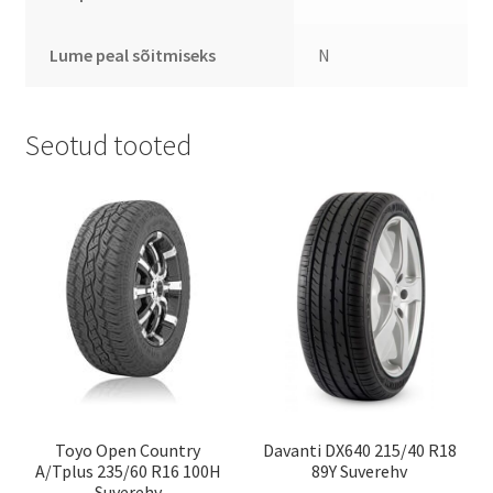
Lume peal sõitmiseks
N
Seotud tooted
Toyo Open Country
Davanti DX640 215/40 R18
A/Tplus 235/60 R16 100H
89Y Suverehv
Suverehv