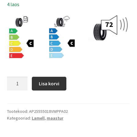
4 laos
72
Lisa korvi
Tootekood:
AP25555018VWPPA02
Kategooriad:
Lamell
,
maastur