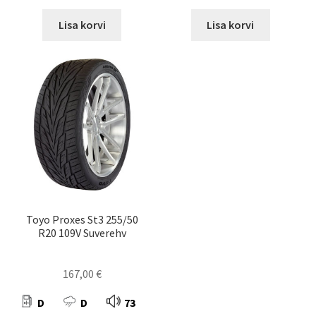
Lisa korvi
Lisa korvi
Toyo Proxes St3 255/50
R20 109V Suverehv
167,00
€
D
D
73