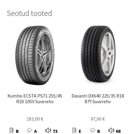
Seotud tooted
Kumho ECSTA PS71 255/45
Davanti DX640 225/35 R18
R20 105V Suverehv
87Y Suverehv
183,00
€
97,00
€
B
A
73
E
B
68