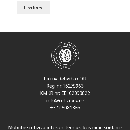
Lisa korvi
Liikuv Rehvibox OÜ
Reg. nr. 16275963
KMKR nr: EE102393822
info@rehvibox.ee
+372 5081386
Mobiilne rehvivahetus on teenus, kus meie sõidame