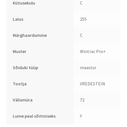
Kütusekulu
C
Laius
255
Märghaardumine
C
Muster
Wintrac Pro+
Sõiduki tüüp
maastur
Tootja
VREDESTEIN
Välismüra
72
Lume peal sõitmiseks
Y