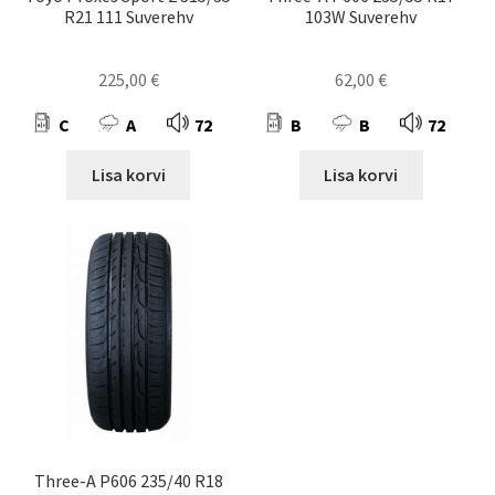
R21 111 Suverehv
103W Suverehv
225,00
€
62,00
€
C
A
72
B
B
72
Lisa korvi
Lisa korvi
Three-A P606 235/40 R18