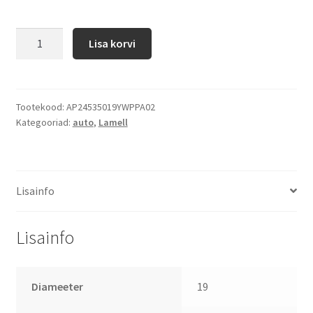
Lisa korvi
Tootekood:
AP24535019YWPPA02
Kategooriad:
auto
,
Lamell
Lisainfo
Lisainfo
Diameeter
19