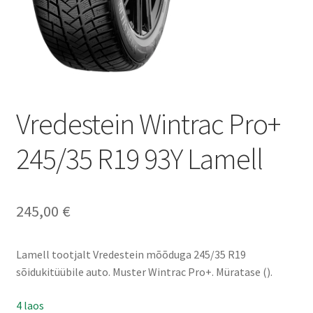
Vredestein Wintrac Pro+
245/35 R19 93Y Lamell
245,00
€
Lamell tootjalt Vredestein mõõduga 245/35 R19
sõidukitüübile auto. Muster Wintrac Pro+. Müratase ().
4 laos