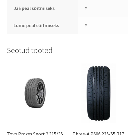
Jää peal sõitmiseks
Y
Lume peal sõitmiseks
Y
Seotud tooted
Toyo Proxes Sport 2 315/35
Three-A P606 235/55 R17