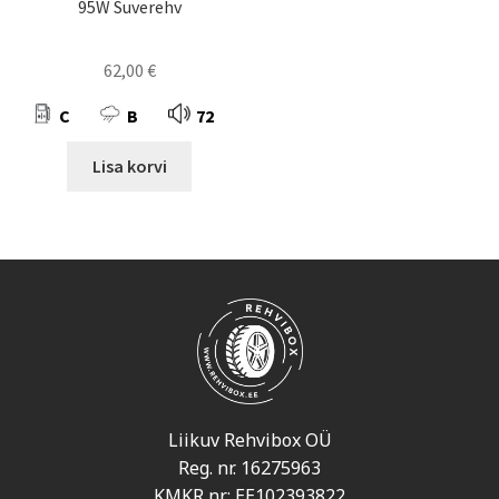
95W Suverehv
62,00
€
C
B
72
Lisa korvi
Liikuv Rehvibox OÜ
Reg. nr. 16275963
KMKR nr: EE102393822