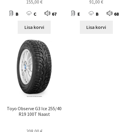
155,00
€
91,00
€
B
C
67
E
B
68
Lisa korvi
Lisa korvi
Toyo Observe G3 Ice 255/40
R19 100T Naast
208,00
€