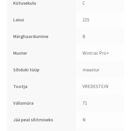
Kütusekulu
C
Laius
215
Märghaardumine
B
Muster
Wintrac Pro+
Sõiduki tüüp
maastur
Tootja
VREDESTEIN
Välismüra
71
Jää peal sõitmiseks
N