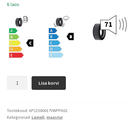
6 laos
71
Lisa korvi
Tootekood:
AP21560017VWPPA02
Kategooriad:
Lamell
,
maastur