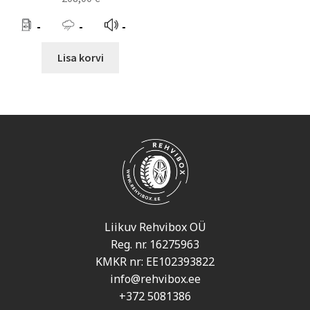
-
-
-
Lisa korvi
Liikuv Rehvibox OÜ
Reg. nr. 16275963
KMKR nr: EE102393822
info@rehvibox.ee
+372 5081386