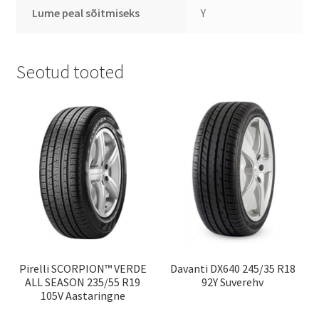
Lume peal sõitmiseks
Y
Seotud tooted
Pirelli SCORPION™ VERDE
Davanti DX640 245/35 R18
ALL SEASON 235/55 R19
92Y Suverehv
105V Aastaringne