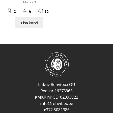
225,00
€
C
A
72
Lisa korvi
Liikuv Rehvibox OÜ
Reg. nr. 16275963
KMKR nr: EE102393822
info@rehvibox.ee
+372 5081386