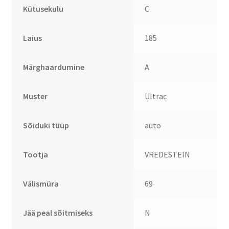
Kütusekulu
C
Laius
185
Märghaardumine
A
Muster
Ultrac
Sõiduki tüüp
auto
Tootja
VREDESTEIN
Välismüra
69
Jää peal sõitmiseks
N