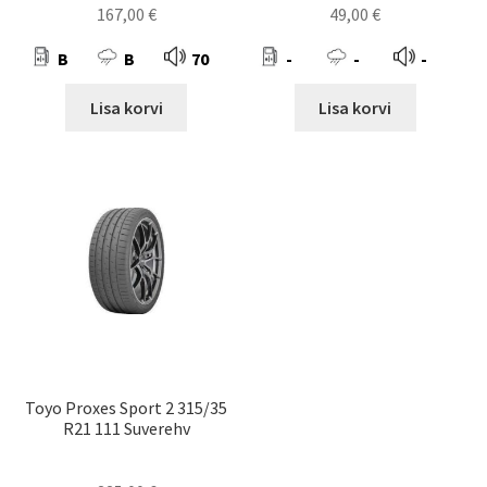
167,00
€
49,00
€
B
B
70
-
-
-
Lisa korvi
Lisa korvi
Toyo Proxes Sport 2 315/35
R21 111 Suverehv