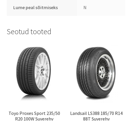
Lume peal sõitmiseks
N
Seotud tooted
Toyo Proxes Sport 235/50
Landsail LS388 185/70 R14
R20 100W Suverehv
88T Suverehv