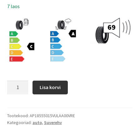
7 laos
69
Lisa korvi
Tootekood:
AP18555015VULAA00VRE
Kategooriad:
auto
,
Suverehv