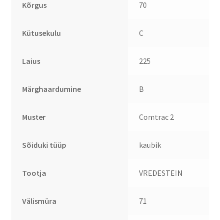
Kõrgus
70
Kütusekulu
C
Laius
225
Märghaardumine
B
Muster
Comtrac 2
Sõiduki tüüp
kaubik
Tootja
VREDESTEIN
Välismüra
71