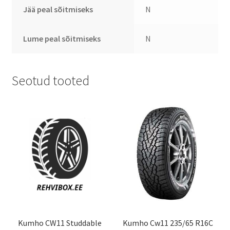
Jää peal sõitmiseks
N
Lume peal sõitmiseks
N
Seotud tooted
Kumho CW11 Studdable
Kumho Cw11 235/65 R16C