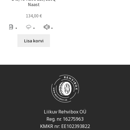
Naast
134,00
€
-
-
-
Lisa korvi
Liikuv Rehvibox OÜ
Reg. nr. 16275963
KMKR nr: EE102393822