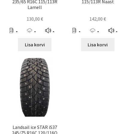
235/65 R16C 115/113R
115/113R Naast
Lamell
130,00
€
142,00
€
-
-
-
-
-
-
Lisa korvi
Lisa korvi
Landsail ice STAR iS37
245/75 R16C 120/116Q