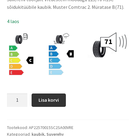
sõidukitüübile kaubik. Muster Comtrac 2. Müratase B(71).
4 laos
71
Lisa korvi
Tootekood:
AP22570015SC2SA00VRE
Kategooriad:
kaubik
,
Suverehv