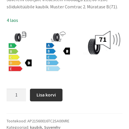
sõidukitüübile kaubik. Muster Comtrac 2. Müratase B(71).
4 laos
71
Lisa korvi
Tootekood:
AP21560016TC2SA00VRE
Kategooriad:
kaubik
,
Suverehv