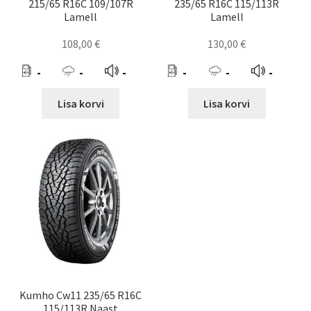
215/65 R16C 109/107R
235/65 R16C 115/113R
Lamell
Lamell
108,00
€
130,00
€
-
-
-
-
-
-
Lisa korvi
Lisa korvi
Kumho Cw11 235/65 R16C
115/113R Naast