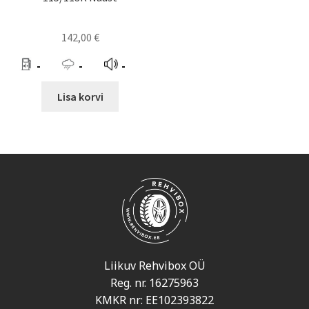
142,00
€
-
-
-
Lisa korvi
Liikuv Rehvibox OÜ
Reg. nr. 16275963
KMKR nr: EE102393822