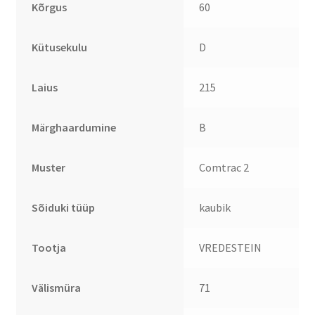
Kõrgus
60
Kütusekulu
D
Laius
215
Märghaardumine
B
Muster
Comtrac 2
Sõiduki tüüp
kaubik
Tootja
VREDESTEIN
Välismüra
71