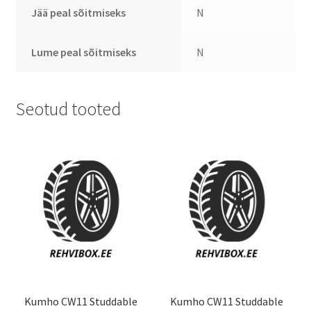
Jää peal sõitmiseks
N
Lume peal sõitmiseks
N
Seotud tooted
Kumho CW11 Studdable
Kumho CW11 Studdable