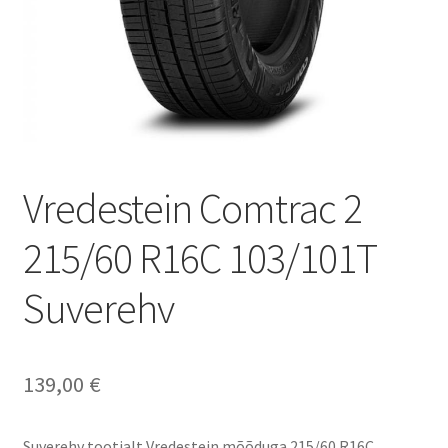
Vredestein Comtrac 2
215/60 R16C 103/101T
Suverehv
139,00
€
Suverehv tootjalt Vredestein mõõduga 215/60 R16C