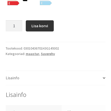
Lisa korvi
Tootekood:
03010436701H3G149302
Kategooriad:
maastur
,
Suverehv
Lisainfo
Lisainfo