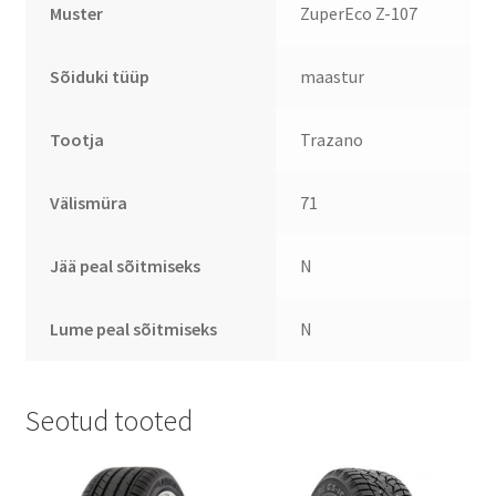
Muster
ZuperEco Z-107
Sõiduki tüüp
maastur
Tootja
Trazano
Välismüra
71
Jää peal sõitmiseks
N
Lume peal sõitmiseks
N
Seotud tooted