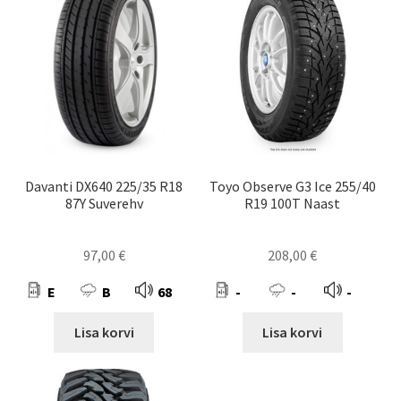
Davanti DX640 225/35 R18
Toyo Observe G3 Ice 255/40
87Y Suverehv
R19 100T Naast
97,00
€
208,00
€
E
B
68
-
-
-
Lisa korvi
Lisa korvi