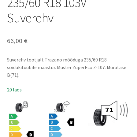
235/60 R18 103V
Suverehv
66,00
€
Suverehv tootjalt Trazano mõõduga 235/60 R18
sõidukitüübile maastur. Muster ZuperEco Z-107. Müratase
B(71).
20 laos
71