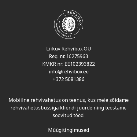
Liikuv Rehvibox OÜ
Reg. nr. 16275963
KMKR nr: EE102393822
info@rehvibox.ee
+372 5081386
Mobiilne rehvivahetus on teenus, kus meie sõidame
rehvivahetusbussiga kliendi juurde ning teostame
soovitud tööd.
Müügitingimused