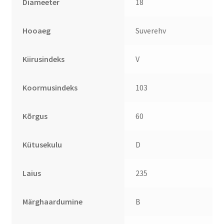
Diameeter
18
Hooaeg
Suverehv
Kiirusindeks
V
Koormusindeks
103
Kõrgus
60
Kütusekulu
D
Laius
235
Märghaardumine
B