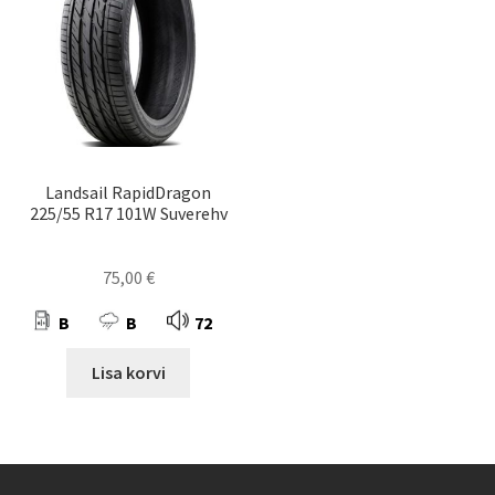
Landsail RapidDragon
225/55 R17 101W Suverehv
75,00
€
B
B
72
Lisa korvi