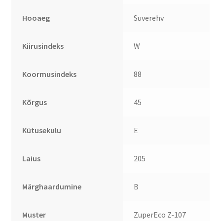
Hooaeg
Suverehv
Kiirusindeks
W
Koormusindeks
88
Kõrgus
45
Kütusekulu
E
Laius
205
Märghaardumine
B
Muster
ZuperEco Z-107