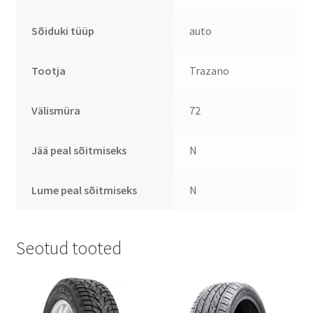
Sõiduki tüüp
auto
Tootja
Trazano
Välismüra
72
Jää peal sõitmiseks
N
Lume peal sõitmiseks
N
Seotud tooted