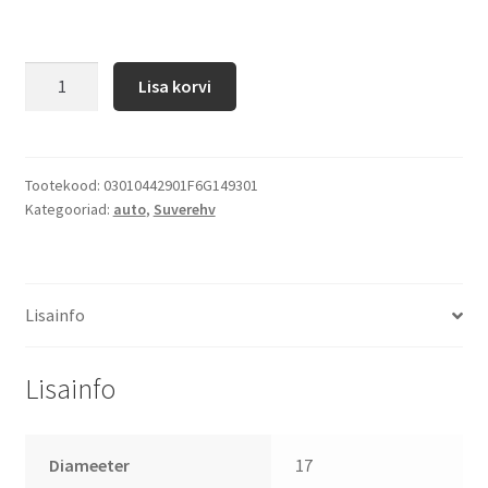
Lisa korvi
Tootekood:
03010442901F6G149301
Kategooriad:
auto
,
Suverehv
Lisainfo
Lisainfo
Diameeter
17