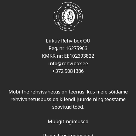
Liikuv Rehvibox OÜ
Reg. nr. 16275963
KMKR nr: EE102393822
info@rehvibox.ee
+372 5081386
Mobiilne rehvivahetus on teenus, kus meie sõidame
rehvivahetusbussiga kliendi juurde ning teostame
soovitud tööd.
Müügitingimused
Privaatsustingimused