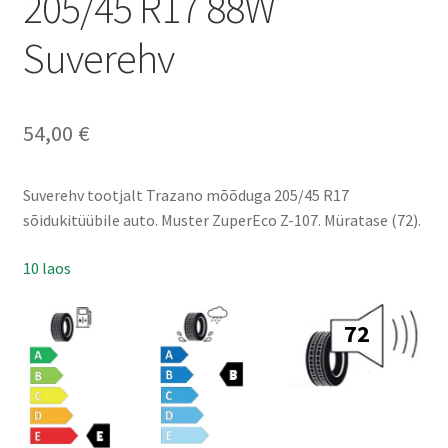
205/45 R17 88W
Suverehv
54,00
€
Suverehv tootjalt Trazano mõõduga 205/45 R17
sõidukitüübile auto. Muster ZuperEco Z-107. Müratase (72).
10 laos
72