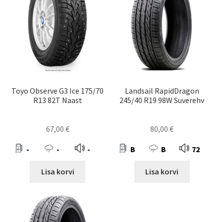
Toyo Observe G3 Ice 175/70
Landsail RapidDragon
R13 82T Naast
245/40 R19 98W Suverehv
67,00
€
80,00
€
-
-
-
B
B
72
Lisa korvi
Lisa korvi