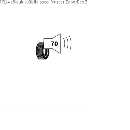
R14 sõidukitüübile auto. Muster ZuperEco Z-
70