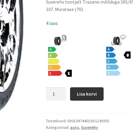
Suverehv tootjalt Trazano mõõduga 165/65 
107. Müratase (70).
4 laos
Lisa korvi
Tootekood:
0301047440191G149301
Kategooriad:
auto
,
Suverehv