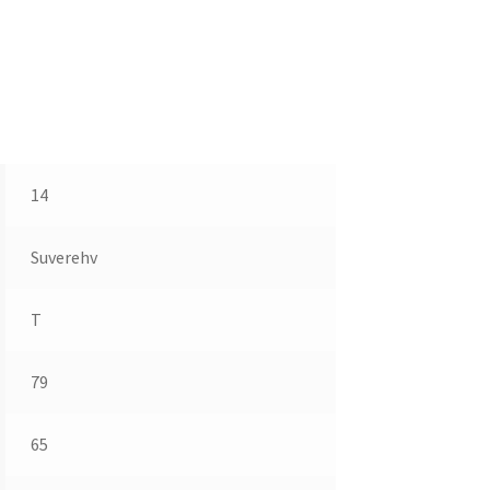
14
Suverehv
T
79
65