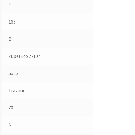
E
165
B
ZuperEco Z-107
auto
Trazano
70
N