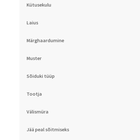
Kütusekulu
Laius
Märghaardumine
Muster
Sõiduki tüüp
Tootja
Välismüra
Jää peal sõitmiseks