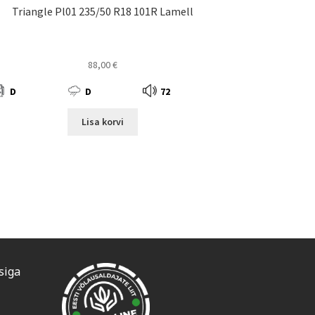
Triangle Pl01 235/50 R18 101R Lamell
88,00
€
D
D
72
Lisa korvi
siga