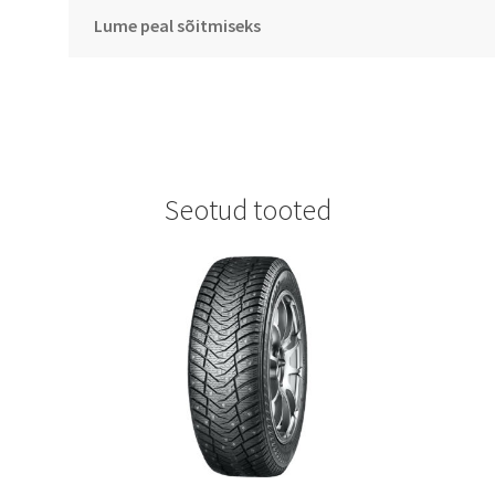
Lume peal sõitmiseks
Seotud tooted