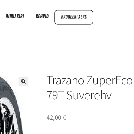
HINNAKIRI
REHVID
BRONEERI AERG
Trazano ZuperEco 
79T Suverehv
42,00
€