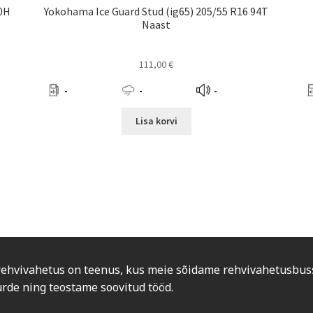
0H
Yokohama Ice Guard Stud (ig65) 205/55 R16 94T
Naast
111,00
€
-
-
-
Lisa korvi
rehvivahetus on teenus, kus meie sõidame rehvivahetusbus
urde ning teostame soovitud tööd.