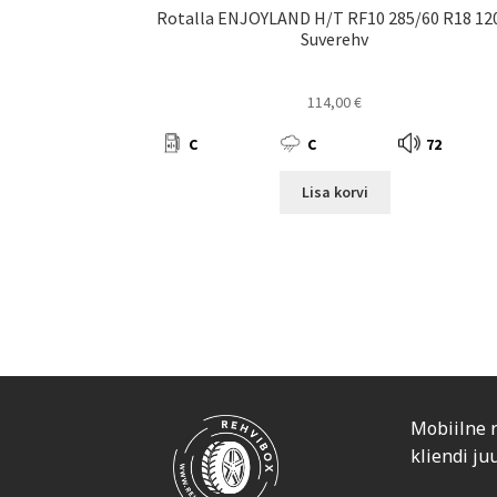
Rotalla ENJOYLAND H/T RF10 285/60 R18 12
Suverehv
114,00
€
C
C
72
Lisa korvi
Mobiilne 
kliendi ju