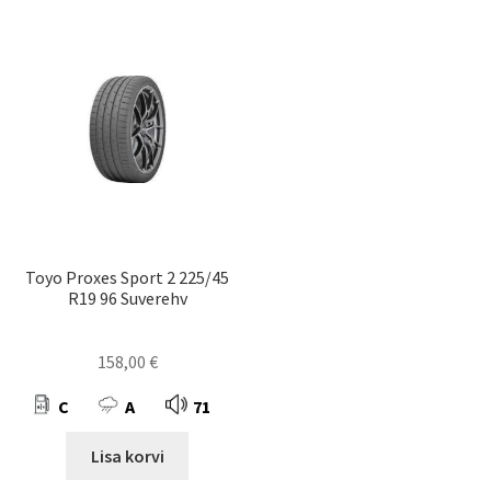
Toyo Proxes Sport 2 225/45
R19 96 Suverehv
158,00
€
C
A
71
Lisa korvi