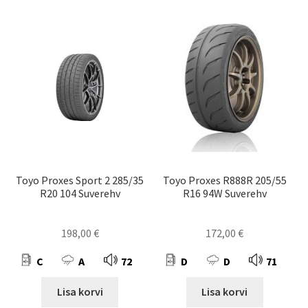
Toyo Proxes Sport 2 285/35
Toyo Proxes R888R 205/55
R20 104 Suverehv
R16 94W Suverehv
198,00
€
172,00
€
C
A
72
D
D
71
Lisa korvi
Lisa korvi