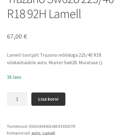
R18 92H Lamell
67,00
€
Lamell tootjalt Trazano mõõduga 225/40 R18
sõidukitüübile auto. Muster Sw628. Müratase ().
16 laos
Lisa korvi
Tootekood:
0301043640168E839301TR
Kategooriad:
auto
,
Lamell