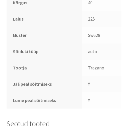
Kõrgus
40
Laius
225
Muster
Sw628
Sõiduki tüüp
auto
Tootja
Trazano
Jää peal sõitmiseks
Y
Lume peal sõitmiseks
Y
Seotud tooted