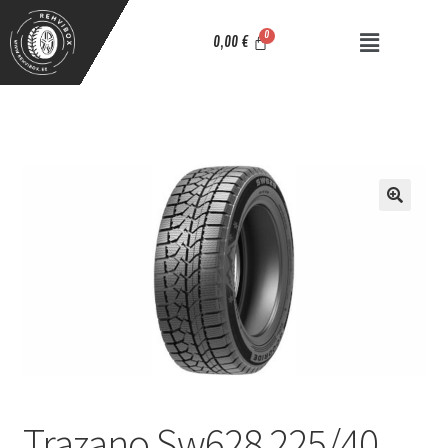
0,00
€
Trazano Sw628 225/40