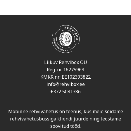
Liikuv Rehvibox OÜ
Reg. nr. 16275963
KMKR nr: EE102393822
info@rehvibox.ee
+372 5081386
Mobiilne rehvivahetus on teenus, kus meie sõidame
rehvivahetusbussiga kliendi juurde ning teostame
soovitud tööd.