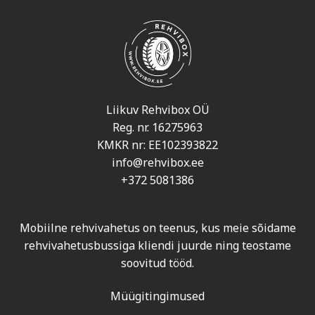
Liikuv Rehvibox OÜ
Reg. nr. 16275963
KMKR nr: EE102393822
info@rehvibox.ee
+372 5081386
Mobiilne rehvivahetus on teenus, kus meie sõidame
rehvivahetusbussiga kliendi juurde ning teostame
soovitud tööd.
Müügitingimused