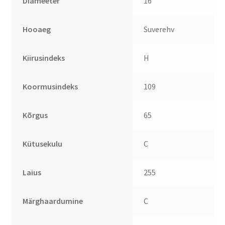
Diameeter
16
Hooaeg
Suverehv
Kiirusindeks
H
Koormusindeks
109
Kõrgus
65
Kütusekulu
C
Laius
255
Märghaardumine
C