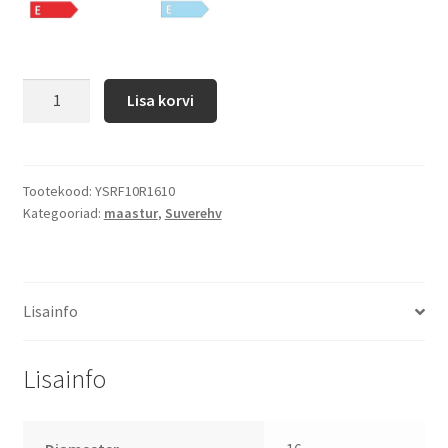
Lisa korvi
Tootekood:
YSRF10R1610
Kategooriad:
maastur
,
Suverehv
Lisainfo
Lisainfo