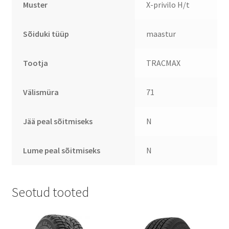
Muster
X-privilo H/t
Sõiduki tüüp
maastur
Tootja
TRACMAX
Välismüra
71
Jää peal sõitmiseks
N
Lume peal sõitmiseks
N
Seotud tooted