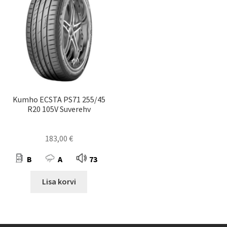
Kumho ECSTA PS71 255/45
R20 105V Suverehv
183,00
€
B
A
73
Lisa korvi