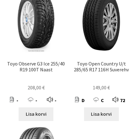
Toyo Observe G3 Ice 255/40
Toyo Open Country U/t
R19 100T Naast
285/65 R17 116H Suverehv
208,00
€
149,00
€
-
-
-
D
C
72
Lisa korvi
Lisa korvi