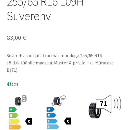
255/65 R16 109H
Suverehv
83,00
€
Suverehv tootjalt Tracmax mõõduga 255/65 R16
sõidukitüübile maastur. Muster X-privilo H/t. Müratase
B(71).
4 laos
71