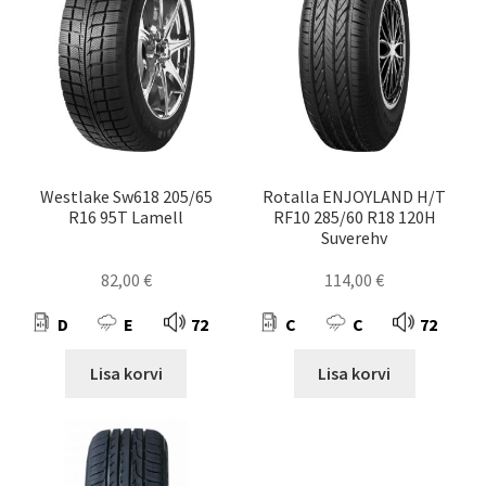
Westlake Sw618 205/65
Rotalla ENJOYLAND H/T
R16 95T Lamell
RF10 285/60 R18 120H
Suverehv
82,00
€
114,00
€
D
E
72
C
C
72
Lisa korvi
Lisa korvi