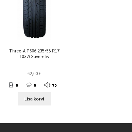
Three-A P606 235/55 R17
103W Suverehv
62,00
€
B
B
72
Lisa korvi