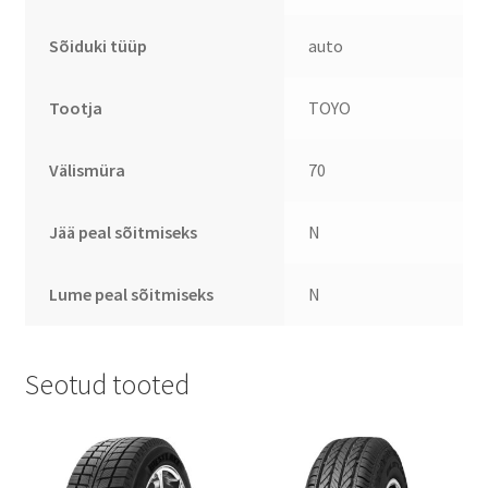
Sõiduki tüüp
auto
Tootja
TOYO
Välismüra
70
Jää peal sõitmiseks
N
Lume peal sõitmiseks
N
Seotud tooted