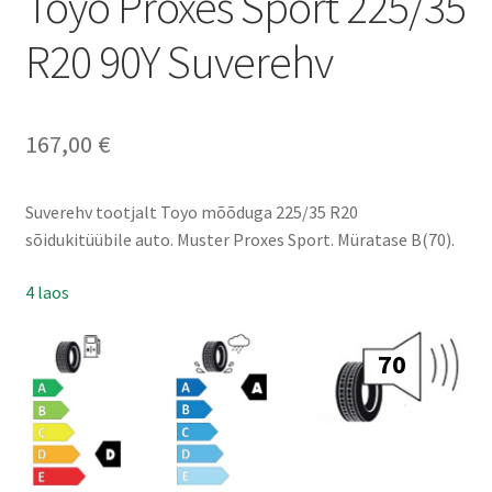
Toyo Proxes Sport 225/35
R20 90Y Suverehv
167,00
€
Suverehv tootjalt Toyo mõõduga 225/35 R20
sõidukitüübile auto. Muster Proxes Sport. Müratase B(70).
4 laos
70