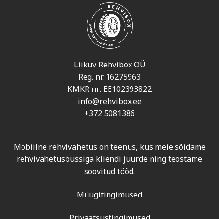
Liikuv Rehvibox OÜ
Reg. nr. 16275963
KMKR nr: EE102393822
info@rehvibox.ee
+372 5081386
Mobiilne rehvivahetus on teenus, kus meie sõidame
rehvivahetusbussiga kliendi juurde ning teostame
soovitud tööd.
Müügitingimused
Privaatsustingimused