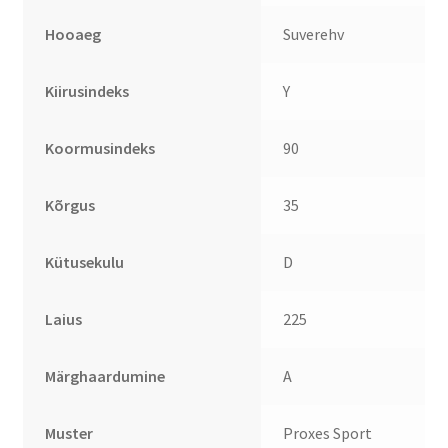
Hooaeg
Suverehv
Kiirusindeks
Y
Koormusindeks
90
Kõrgus
35
Kütusekulu
D
Laius
225
Märghaardumine
A
Muster
Proxes Sport