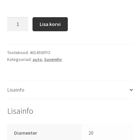
Lisa korvi
Tootekood:
4014500TO
Kategooriad:
auto
,
Suverehv
Lisainfo
Lisainfo
Diameeter
20