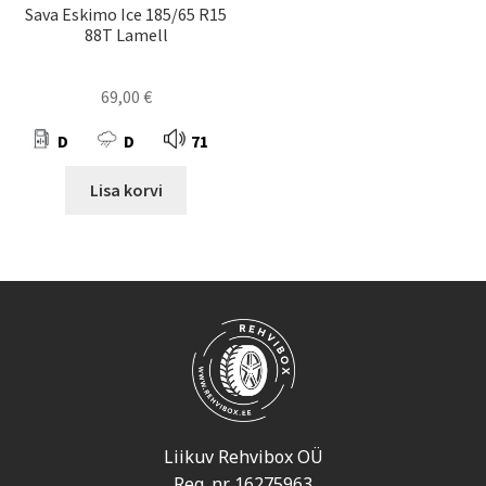
Sava Eskimo Ice 185/65 R15
88T Lamell
69,00
€
D
D
71
Lisa korvi
Liikuv Rehvibox OÜ
Reg. nr. 16275963