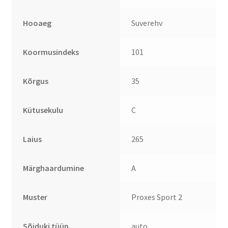
Hooaeg
Suverehv
Koormusindeks
101
Kõrgus
35
Kütusekulu
C
Laius
265
Märghaardumine
A
Muster
Proxes Sport 2
Sõiduki tüüp
auto