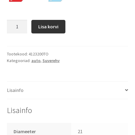
Lisa korvi
Tootekood:
4123200TO
Kategooriad:
auto
,
Suverehv
Lisainfo
Lisainfo
Diameeter
21