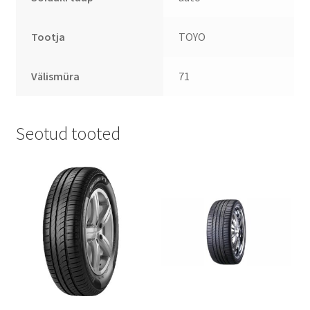
Tootja
TOYO
Välismüra
71
Seotud tooted