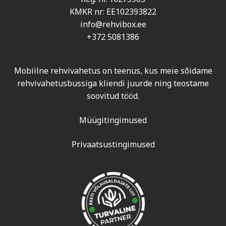
KMKR nr: EE102393822
info@rehvibox.ee
+372 5081386
Mobiilne rehvivahetus on teenus, kus meie sõidame
rehvivahetusbussiga kliendi juurde ning teostame
soovitud tööd.
Müügitingimused
Privaatsustingimused