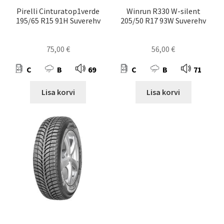
Pirelli Cinturatop1verde
Winrun R330 W-silent
195/65 R15 91H Suverehv
205/50 R17 93W Suverehv
75,00
€
56,00
€
C
B
69
C
B
71
Lisa korvi
Lisa korvi