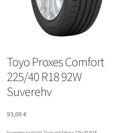
Toyo Proxes Comfort
225/40 R18 92W
Suverehv
93,00
€
Suverehv tootjalt Toyo mõõduga 225/40 R18