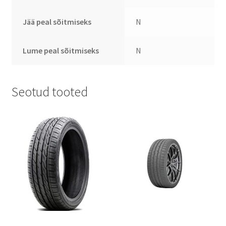
Jää peal sõitmiseks
N
Lume peal sõitmiseks
N
Seotud tooted