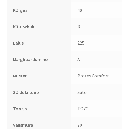
Kõrgus
40
Kütusekulu
D
Laius
225
Märghaardumine
A
Muster
Proxes Comfort
Sõiduki tüüp
auto
Tootja
TOYO
Välismüra
70