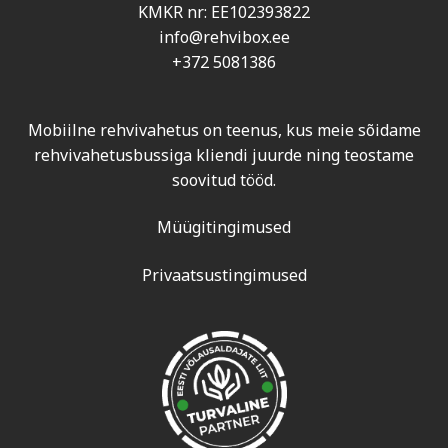
KMKR nr: EE102393822
info@rehvibox.ee
+372 5081386
Mobiilne rehvivahetus on teenus, kus meie sõidame
rehvivahetusbussiga kliendi juurde ning teostame
soovitud tööd.
Müügitingimused
Privaatsustingimused