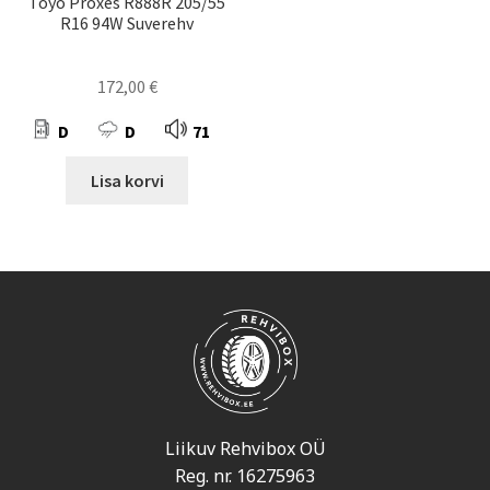
Toyo Proxes R888R 205/55
R16 94W Suverehv
172,00
€
D
D
71
Lisa korvi
Liikuv Rehvibox OÜ
Reg. nr. 16275963