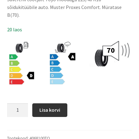
sõidukitüübile auto. Muster Proxes Comfort. Müratase
B(70).
20 laos
70
Lisa korvi
Tootekood:
4068100TO