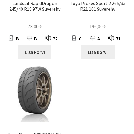
Landsail RapidDragon
Toyo Proxes Sport 2 265/35
245/40 R18 97W Suverehv
R21 101 Suverehv
78,00
€
196,00
€
B
B
72
C
A
71
Lisa korvi
Lisa korvi