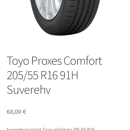
Toyo Proxes Comfort
205/55 R16 91H
Suverehv
68,00
€
Suverehv tootjalt Toyo mõõduga 205/55 R16