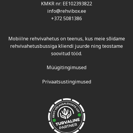
KMKR nr: EE102393822
info@rehvibox.ee
+372 5081386
Mobiilne rehvivahetus on teenus, kus meie sõidame
rehvivahetusbussiga kliendi juurde ning teostame
soovitud tööd.
Müügitingimused
Privaatsustingimused