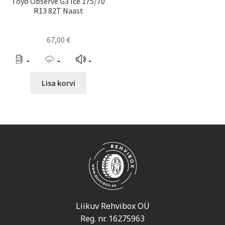
Toyo Observe G3 Ice 175/70
R13 82T Naast
67,00
€
-
-
-
Lisa korvi
Liikuv Rehvibox OÜ
Reg. nr. 16275963