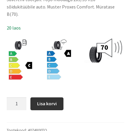
sõidukitüübile auto. Muster Proxes Comfort. Müratase
B(70).
20 laos
70
Lisa korvi
Tootekood:
4074800TO