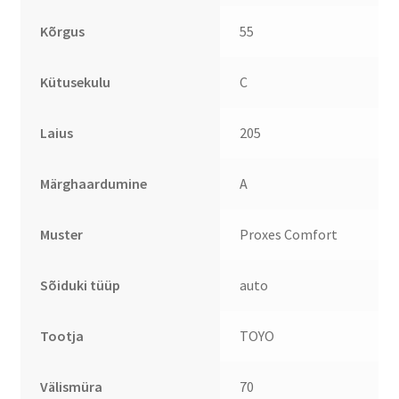
Kõrgus
55
Kütusekulu
C
Laius
205
Märghaardumine
A
Muster
Proxes Comfort
Sõiduki tüüp
auto
Tootja
TOYO
Välismüra
70