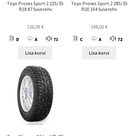
Toyo Proxes Sport 2 225/35
Toyo Proxes Sport 2 285/35
R18 87 Suverehv
R20 104 Suverehv
126,00
€
198,00
€
D
A
71
C
A
72
Lisa korvi
Lisa korvi