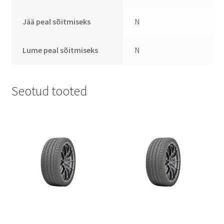
Jää peal sõitmiseks
N
Lume peal sõitmiseks
N
Seotud tooted