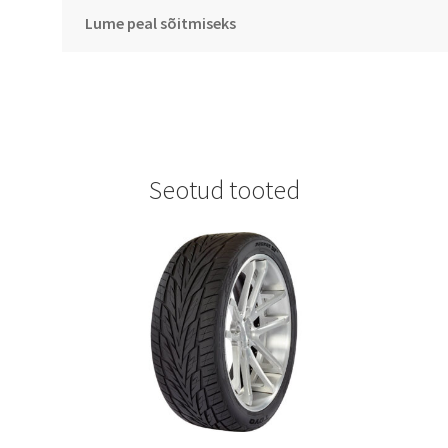
Lume peal sõitmiseks
Seotud tooted