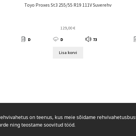
Toyo Proxes St3 255/55 R19 111V Suverehv
129,00
€
D
D
73
Lisa korvi
rehvivahetus on teenus, kus meie sõidame rehvivahetusbus
urde ning teostame soovitud tööd.