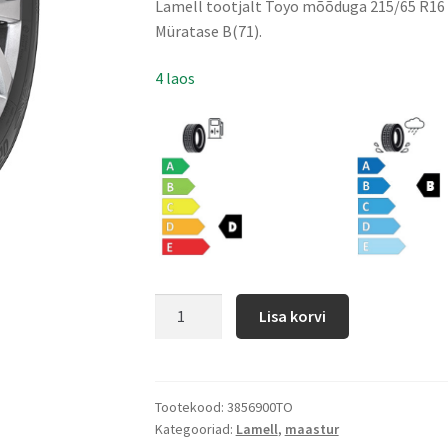
Lamell tootjalt Toyo mõõduga 215/65 R16 s
Müratase B(71).
4 laos
Lisa korvi
Tootekood:
3856900TO
Kategooriad:
Lamell
,
maastur