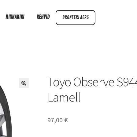
HINNAKIRI
REHVID
BRONEERI AERG
Toyo Observe S94
Lamell
97,00
€