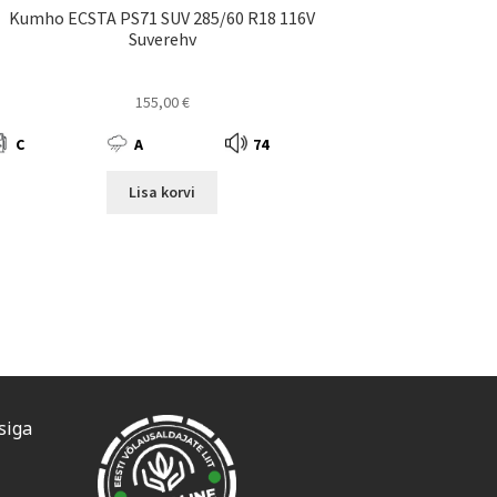
Kumho ECSTA PS71 SUV 285/60 R18 116V
Suverehv
155,00
€
C
A
74
Lisa korvi
siga