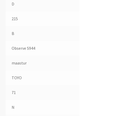
D
215
B
Observe S944
maastur
TOYO
71
N