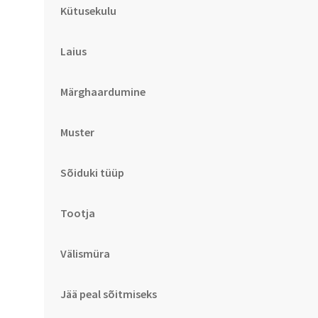
Kütusekulu
Laius
Märghaardumine
Muster
Sõiduki tüüp
Tootja
Välismüra
Jää peal sõitmiseks