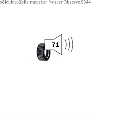
õidukitüübile maastur. Muster Observe S944.
71