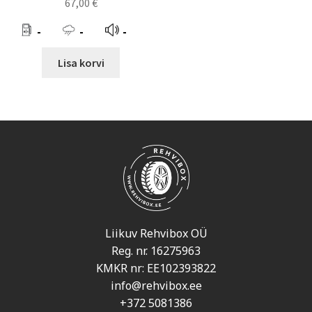
67,00
€
-
-
-
Lisa korvi
Liikuv Rehvibox OÜ
Reg. nr. 16275963
KMKR nr: EE102393822
info@rehvibox.ee
+372 5081386