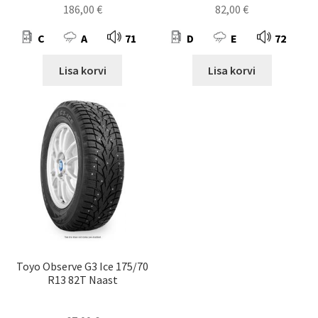
186,00
€
82,00
€
C
A
71
D
E
72
Lisa korvi
Lisa korvi
Toyo Observe G3 Ice 175/70
R13 82T Naast