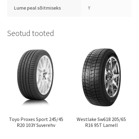
Lume peal sõitmiseks
Y
Seotud tooted
Toyo Proxes Sport 245/45
Westlake Sw618 205/65
R20 103Y Suverehv
R16 95T Lamell