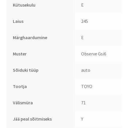
Kütusekulu
E
Laius
245
Märghaardumine
E
Muster
Observe Gsi6
Sõiduki tüüp
auto
Tootja
TOYO
Välismüra
71
Jää peal sõitmiseks
Y