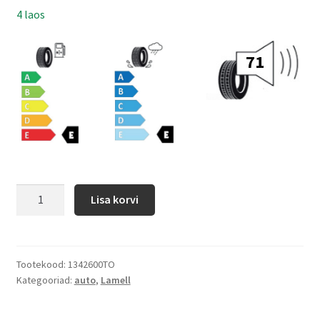
4 laos
71
Lisa korvi
Tootekood:
1342600TO
Kategooriad:
auto
,
Lamell