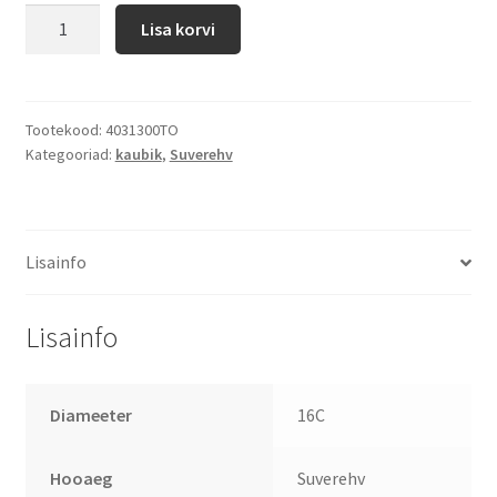
Lisa korvi
Tootekood:
4031300TO
Kategooriad:
kaubik
,
Suverehv
Lisainfo
Lisainfo
Diameeter
16C
Hooaeg
Suverehv