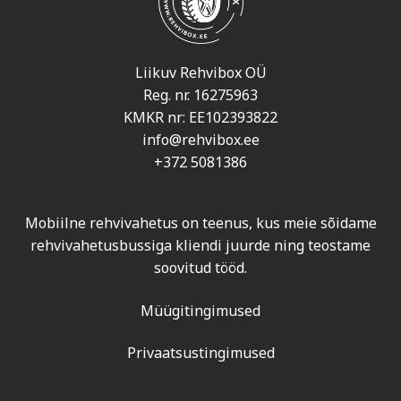
Liikuv Rehvibox OÜ
Reg. nr. 16275963
KMKR nr: EE102393822
info@rehvibox.ee
+372 5081386
Mobiilne rehvivahetus on teenus, kus meie sõidame
rehvivahetusbussiga kliendi juurde ning teostame
soovitud tööd.
Müügitingimused
Privaatsustingimused