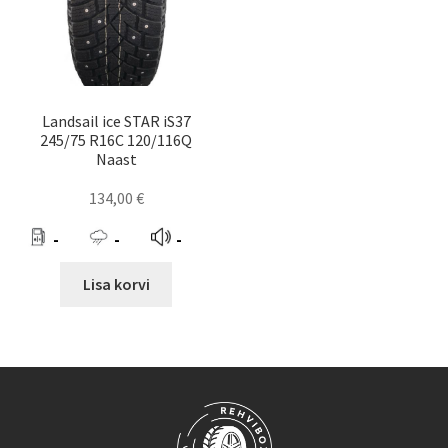
Landsail ice STAR iS37
245/75 R16C 120/116Q
Naast
134,00
€
-
-
-
Lisa korvi