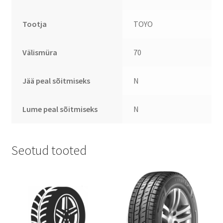
Tootja
TOYO
Välismüra
70
Jää peal sõitmiseks
N
Lume peal sõitmiseks
N
Seotud tooted