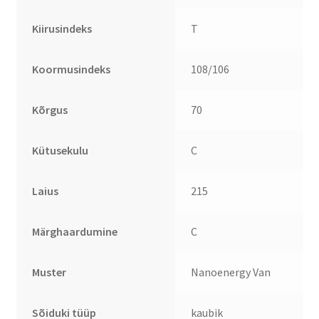
Kiirusindeks
T
Koormusindeks
108/106
Kõrgus
70
Kütusekulu
C
Laius
215
Märghaardumine
C
Muster
Nanoenergy Van
Sõiduki tüüp
kaubik