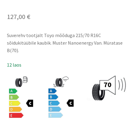
127,00
€
Suverehv tootjalt Toyo mõõduga 215/70 R16C
sõidukitüübile kaubik. Muster Nanoenergy Van. Müratase
B(70).
12 laos
70