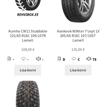
Kumho CW11 Studdable
Hankook WiNter I*cept LV
215/65 R16C 109/107R
205/65 R16C 107/105T
Lamell
Lamell
108,00
€
135,00
€
-
-
-
D
C
73
Lisa korvi
Lisa korvi