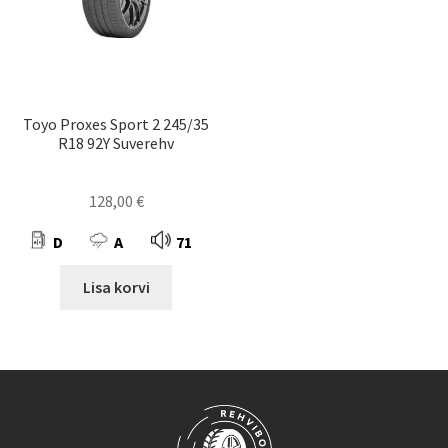
Toyo Proxes Sport 2 245/35
R18 92Y Suverehv
128,00
€
D
A
71
Lisa korvi