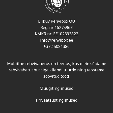
Liikuv Rehvibox OÜ
Reg. nr. 16275963
KMKR nr: EE102393822
info@rehvibox.ee
+372 5081386
Mobiilne rehvivahetus on teenus, kus meie sõidame
rehvivahetusbussiga kliendi juurde ning teostame
soovitud tööd.
Müügitingimused
Privaatsustingimused