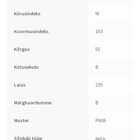
Kiirusindeks
W
Koormusindeks
103
Kõrgus
55
Kütusekulu
B
Laius
235
Märghaardumine
B
Muster
P606
Sõiduki tüüp
auto