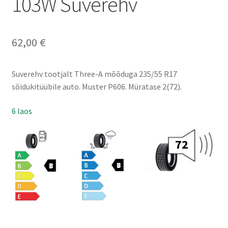
103W Suverehv
62,00
€
Suverehv tootjalt Three-A mõõduga 235/55 R17
sõidukitüübile auto. Muster P606. Müratase 2(72).
6 laos
72