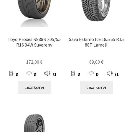
Toyo Proxes R888R 205/55
Sava Eskimo Ice 185/65 R15
R16 94W Suverehv
88T Lamell
172,00
€
69,00
€
D
D
71
D
D
71
Lisa korvi
Lisa korvi