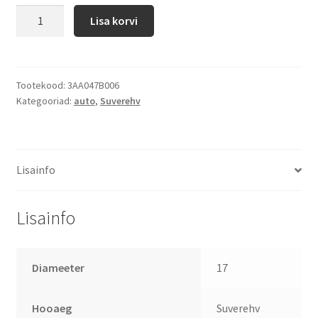
Lisa korvi
Tootekood:
3AA047B006
Kategooriad:
auto
,
Suverehv
Lisainfo
Lisainfo
Diameeter
17
Hooaeg
Suverehv