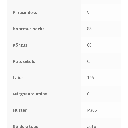
Kiirusindeks
V
Koormusindeks
88
Kõrgus
60
Kütusekulu
C
Laius
195
Märghaardumine
C
Muster
P306
Sõiduki tüüp
auto