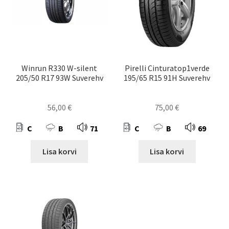
Winrun R330 W-silent
Pirelli Cinturatop1verde
205/50 R17 93W Suverehv
195/65 R15 91H Suverehv
56,00
€
75,00
€
C
B
71
C
B
69
Lisa korvi
Lisa korvi