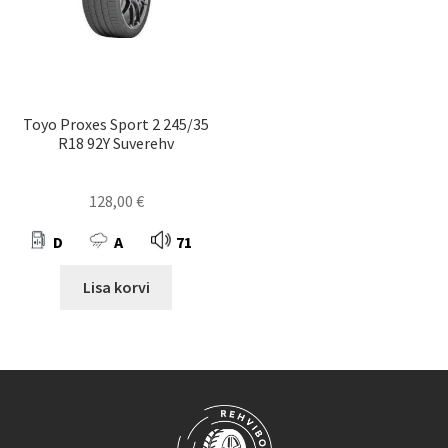
Toyo Proxes Sport 2 245/35
R18 92Y Suverehv
128,00
€
D
A
71
Lisa korvi