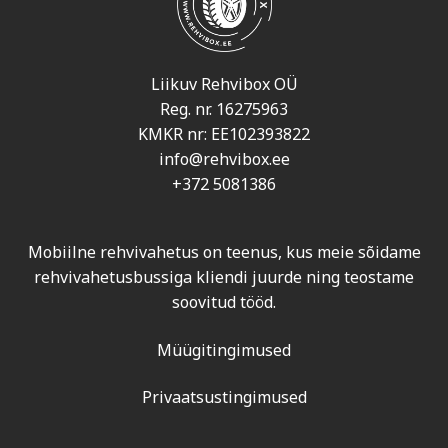
Liikuv Rehvibox OÜ
Reg. nr. 16275963
KMKR nr: EE102393822
info@rehvibox.ee
+372 5081386
Mobiilne rehvivahetus on teenus, kus meie sõidame
rehvivahetusbussiga kliendi juurde ning teostame
soovitud tööd.
Müügitingimused
Privaatsustingimused