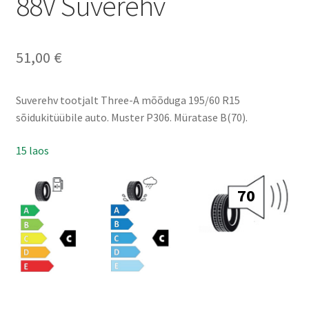
88V Suverehv
51,00
€
Suverehv tootjalt Three-A mõõduga 195/60 R15
sõidukitüübile auto. Muster P306. Müratase B(70).
15 laos
70