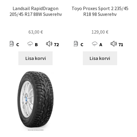
Landsail RapidDragon
Toyo Proxes Sport 2 235/45
205/45 R17 88W Suverehv
R18 98 Suverehv
63,00
€
129,00
€
C
B
72
C
A
71
Lisa korvi
Lisa korvi