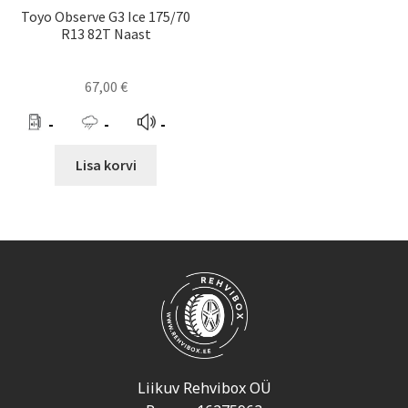
Toyo Observe G3 Ice 175/70
R13 82T Naast
67,00
€
-
-
-
Lisa korvi
Liikuv Rehvibox OÜ