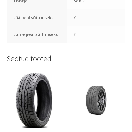
Tootja
Sonix
Jää peal sõitmiseks
Y
Lume peal sõitmiseks
Y
Seotud tooted