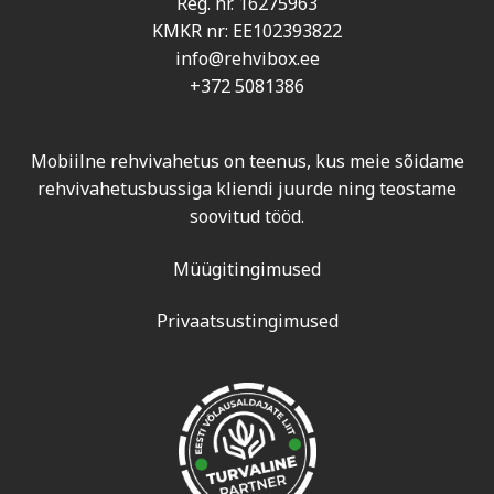
Reg. nr. 16275963
KMKR nr: EE102393822
info@rehvibox.ee
+372 5081386
Mobiilne rehvivahetus on teenus, kus meie sõidame
rehvivahetusbussiga kliendi juurde ning teostame
soovitud tööd.
Müügitingimused
Privaatsustingimused