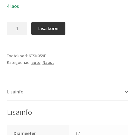
4 laos
Lisa korvi
Tootekood:
6ESN059F
Kategooriad:
auto
,
Naast
Lisainfo
Lisainfo
Diameeter
17