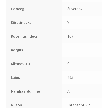
Hooaeg
Suverehv
Kiirusindeks
Y
Koormusindeks
107
Kõrgus
35
Kütusekulu
C
Laius
295
Märghaardumine
A
Muster
Intensa SUV 2