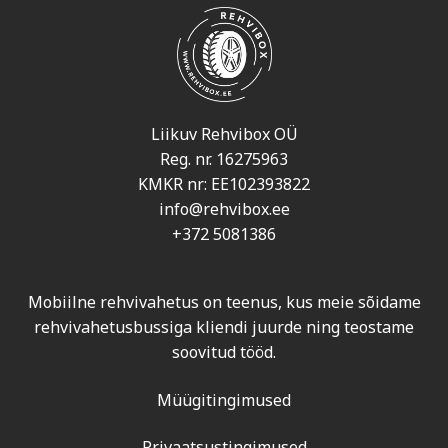
Liikuv Rehvibox OÜ
Reg. nr. 16275963
KMKR nr: EE102393822
info@rehvibox.ee
+372 5081386
Mobiilne rehvivahetus on teenus, kus meie sõidame
rehvivahetusbussiga kliendi juurde ning teostame
soovitud tööd.
Müügitingimused
Privaatsustingimused