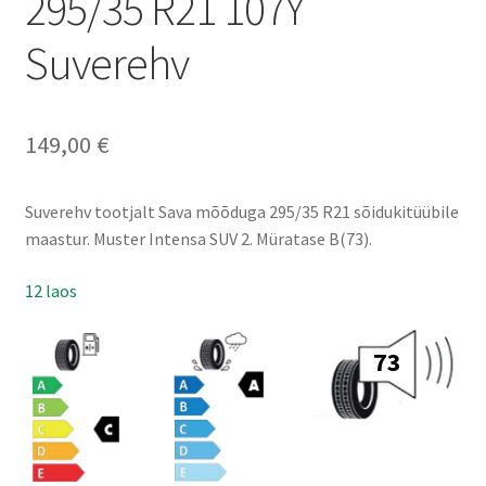
295/35 R21 107Y
Suverehv
149,00
€
Suverehv tootjalt Sava mõõduga 295/35 R21 sõidukitüübile
maastur. Muster Intensa SUV 2. Müratase B(73).
12 laos
73