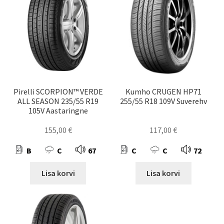
Pirelli SCORPION™ VERDE
Kumho CRUGEN HP71
ALL SEASON 235/55 R19
255/55 R18 109V Suverehv
105V Aastaringne
155,00
€
117,00
€
B
C
67
C
C
72
Lisa korvi
Lisa korvi