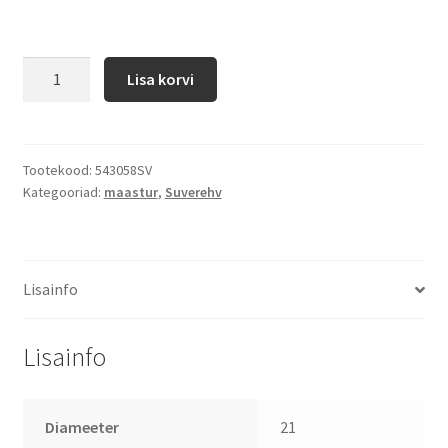
Lisa korvi
Tootekood:
543058SV
Kategooriad:
maastur
,
Suverehv
Lisainfo
Lisainfo
Diameeter
21