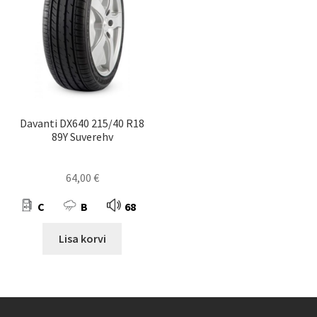
Davanti DX640 215/40 R18
89Y Suverehv
64,00
€
C
B
68
Lisa korvi