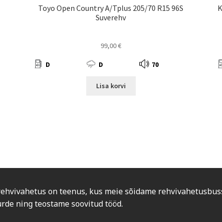
Toyo Open Country A/Tplus 205/70 R15 96S
K
Suverehv
99,00
€
D
D
70
Lisa korvi
rehvivahetus on teenus, kus meie sõidame rehvivahetusbus
urde ning teostame soovitud tööd.