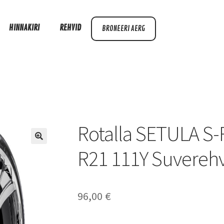
HINNAKIRI
REHVID
BRONEERI AERG
Rotalla SETULA S
R21 111Y Suvereh
96,00
€