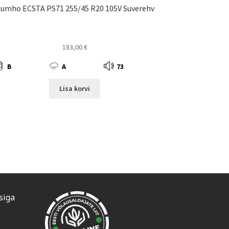
umho ECSTA PS71 255/45 R20 105V Suverehv
183,00
€
B
A
73
Lisa korvi
siga