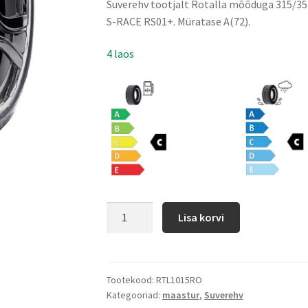
Suverehv tootjalt Rotalla mõõduga 315/35
S-RACE RS01+. Müratase A(72).
4 laos
Lisa korvi
Tootekood:
RTL1015RO
Kategooriad:
maastur
,
Suverehv