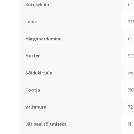
Kütusekulu
C
Laius
31
Märghaardumine
C
Muster
SE
Sõiduki tüüp
ma
Tootja
RO
Välismüra
72
Jää peal sõitmiseks
N