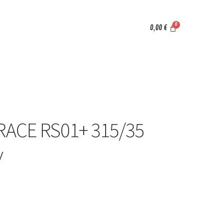
0,00
€
-RACE RS01+ 315/35
v