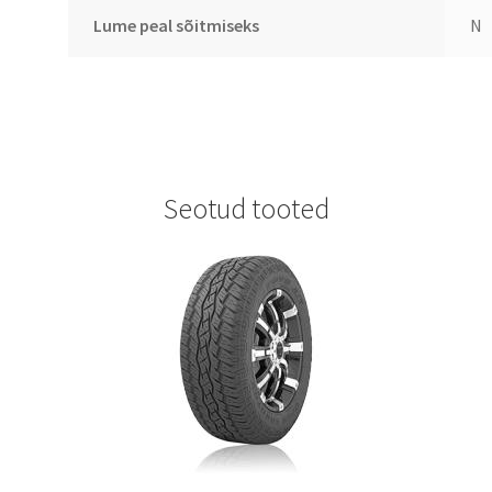
Lume peal sõitmiseks
N
Seotud tooted