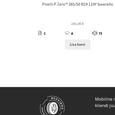
Pirelli P Zero™ 265/50 R19 110Y Suverehv
243,00
€
C
A
73
Lisa korvi
Mobiilne 
kliendi ju