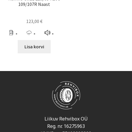
109/107R Naast
123,00
€
-
-
-
Lisa korvi
Liikuv Rehvibox OÜ
Reg. nr. 16275963