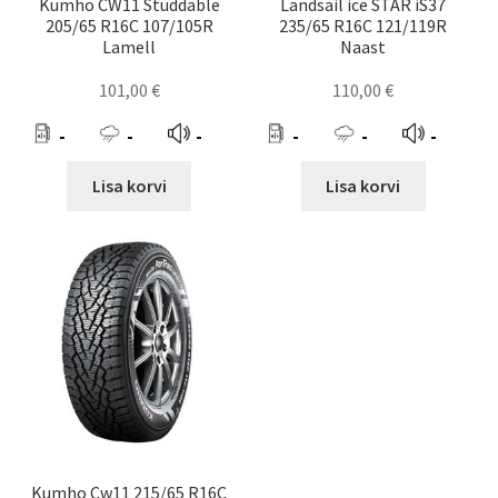
Kumho CW11 Studdable
Landsail ice STAR iS37
205/65 R16C 107/105R
235/65 R16C 121/119R
Lamell
Naast
101,00
€
110,00
€
-
-
-
-
-
-
Lisa korvi
Lisa korvi
Kumho Cw11 215/65 R16C