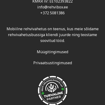
KMKR nr: EE102393822
info@rehvibox.ee
+372 5081386
Mobiilne rehvivahetus on teenus, kus meie sõidame
rehvivahetusbussiga kliendi juurde ning teostame
soovitud tööd.
Müügitingimused
Privaatsustingimused