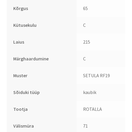
Kõrgus
65
Kütusekulu
C
Laius
215
Märghaardumine
C
Muster
SETULA RF19
Sõiduki tüüp
kaubik
Tootja
ROTALLA
Välismüra
71