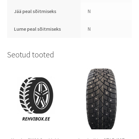
Jää peal sõitmiseks
N
Lume peal sõitmiseks
N
Seotud tooted