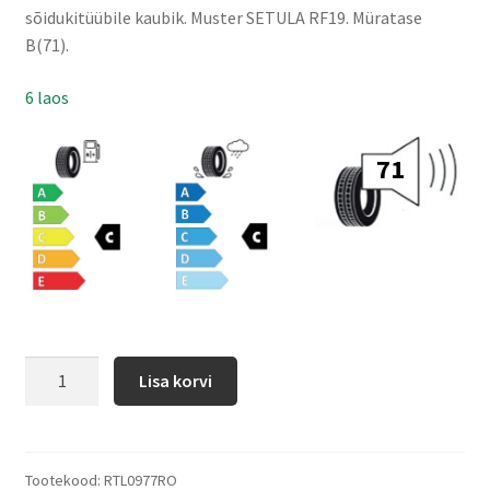
sõidukitüübile kaubik. Muster SETULA RF19. Müratase
B(71).
6 laos
71
Lisa korvi
Tootekood:
RTL0977RO