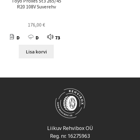
Toyo Proxes St3 265/45
R20 108V Suverehv
176,00
€
D
D
73
Lisa korvi
Liikuv Rehvibox OÜ
Reg. nr. 16275963