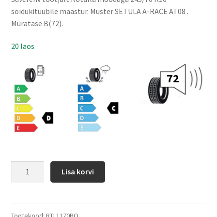
sõidukitüübile maastur. Muster SETULA A-RACE AT08 .
Müratase B(72).
20 laos
72
Lisa korvi
Tootekood:
RTL1170RO