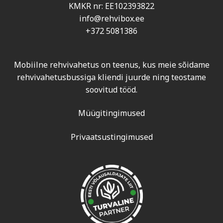
KMKR nr: EE102393822
info@rehvibox.ee
+372 5081386
Mobiilne rehvivahetus on teenus, kus meie sõidame
rehvivahetusbussiga kliendi juurde ning teostame
soovitud tööd.
Müügitingimused
Privaatsustingimused