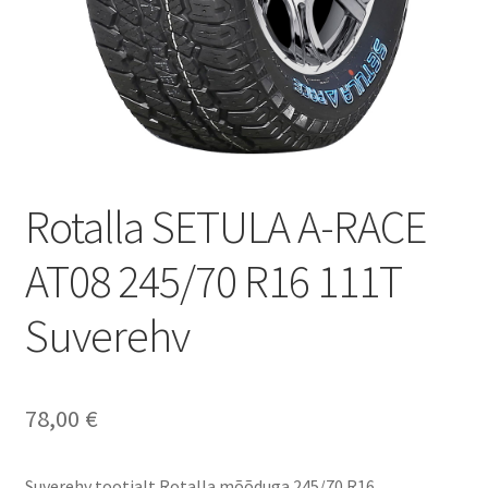
Rotalla SETULA A-RACE
AT08 245/70 R16 111T
Suverehv
78,00
€
Suverehv tootjalt Rotalla mõõduga 245/70 R16