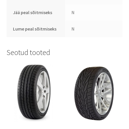
Jää peal sõitmiseks
N
Lume peal sõitmiseks
N
Seotud tooted