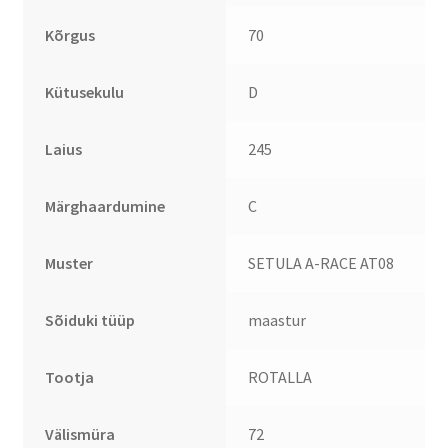
Kõrgus
70
Kütusekulu
D
Laius
245
Märghaardumine
C
Muster
SETULA A-RACE AT08
Sõiduki tüüp
maastur
Tootja
ROTALLA
Välismüra
72