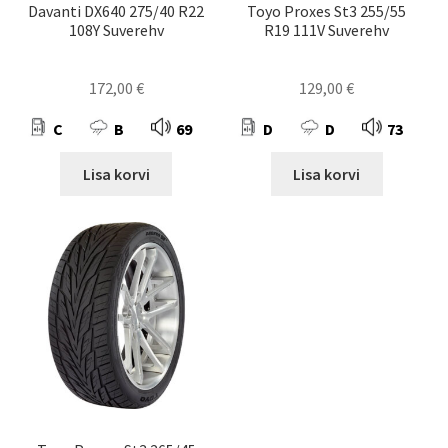
Davanti DX640 275/40 R22
Toyo Proxes St3 255/55
108Y Suverehv
R19 111V Suverehv
172,00
€
129,00
€
C
B
69
D
D
73
Lisa korvi
Lisa korvi