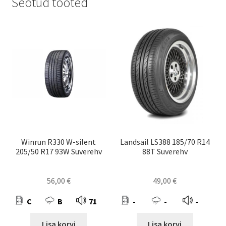
Seotud tooted
Winrun R330 W-silent
Landsail LS388 185/70 R14
205/50 R17 93W Suverehv
88T Suverehv
56,00
€
49,00
€
C
B
71
-
-
-
Lisa korvi
Lisa korvi