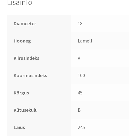
Lisainfo
Diameeter
18
Hooaeg
Lamell
Kiirusindeks
V
Koormusindeks
100
Kõrgus
45
Kütusekulu
B
Laius
245