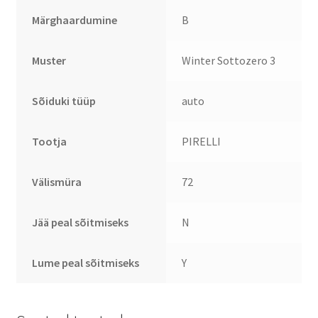
Märghaardumine
B
Muster
Winter Sottozero 3
Sõiduki tüüp
auto
Tootja
PIRELLI
Välismüra
72
Jää peal sõitmiseks
N
Lume peal sõitmiseks
Y