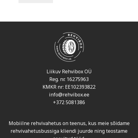
Liikuv Rehvibox OÜ
Reg. nr. 16275963
KMKR nr: EE102393822
info@rehvibox.ee
+372 5081386
Mobiilne rehvivahetus on teenus, kus meie sõidame
rehvivahetusbussiga kliendi juurde ning teostame