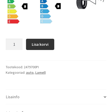
Lisa korvi
Tootekood:
2479700PI
Kategooriad:
auto
,
Lamell
Lisainfo