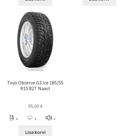
Toyo Observe G3 Ice 185/55
R15 82T Naast
95,00
€
-
-
-
Lisa korvi