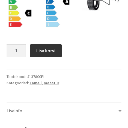
Lisa korvi
Tootekood:
4137800PI
Kategooriad:
Lamell
,
maastur
Lisainfo