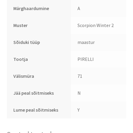
Märghaardumine
A
Muster
Scorpion Winter 2
Sõiduki tüüp
maastur
Tootja
PIRELLI
Välismüra
71
Jää peal sõitmiseks
N
Lume peal sõitmiseks
Y