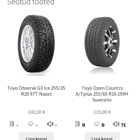
Seotud tooted
Toyo Observe G3 Ice 255/35
Toyo Open Country
R20 97T Naast
A/Tplus 255/65 R16 109H
Suverehv
242,00
€
119,00
€
-
-
-
D
D
71
Lisa korvi
Lisa korvi