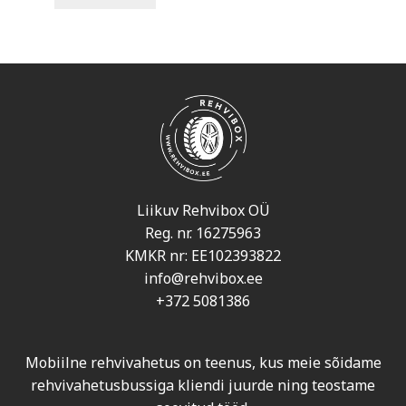
Liikuv Rehvibox OÜ
Reg. nr. 16275963
KMKR nr: EE102393822
info@rehvibox.ee
+372 5081386
Mobiilne rehvivahetus on teenus, kus meie sõidame
rehvivahetusbussiga kliendi juurde ning teostame