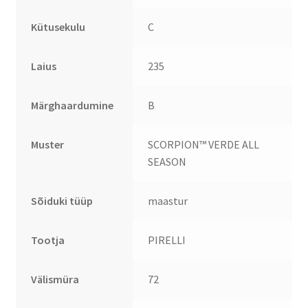
Kütusekulu
C
Laius
235
Märghaardumine
B
Muster
SCORPION™ VERDE ALL
SEASON
Sõiduki tüüp
maastur
Tootja
PIRELLI
Välismüra
72