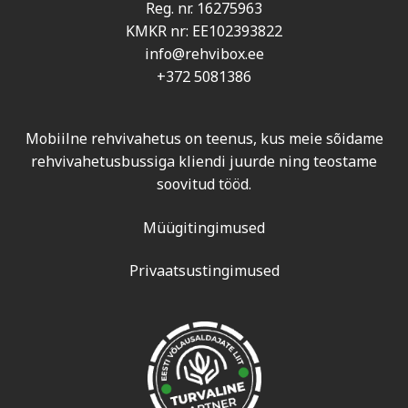
Reg. nr. 16275963
KMKR nr: EE102393822
info@rehvibox.ee
+372 5081386
Mobiilne rehvivahetus on teenus, kus meie sõidame
rehvivahetusbussiga kliendi juurde ning teostame
soovitud tööd.
Müügitingimused
Privaatsustingimused