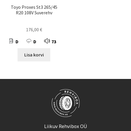
Toyo Proxes St3 265/45
R20 108V Suverehv
176,00
€
D
D
73
Lisa korvi
Liikuv Rehvibox OÜ