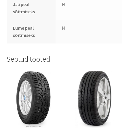
Jää peal
N
sõitmiseks
Lume peal
N
sõitmiseks
Seotud tooted