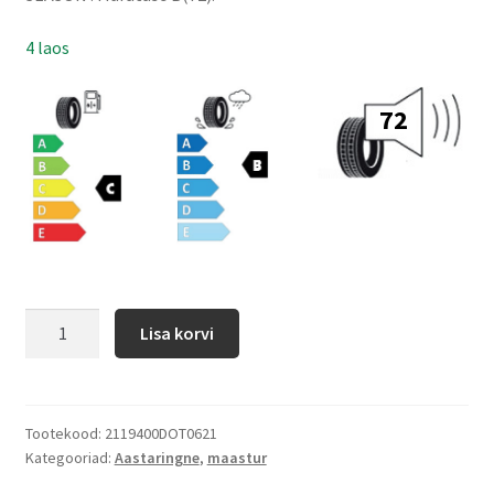
4 laos
72
Lisa korvi
Tootekood:
2119400DOT0621
Kategooriad:
Aastaringne
,
maastur