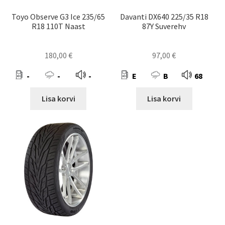
Toyo Observe G3 Ice 235/65
Davanti DX640 225/35 R18
R18 110T Naast
87Y Suverehv
180,00
€
97,00
€
-
-
-
E
B
68
Lisa korvi
Lisa korvi