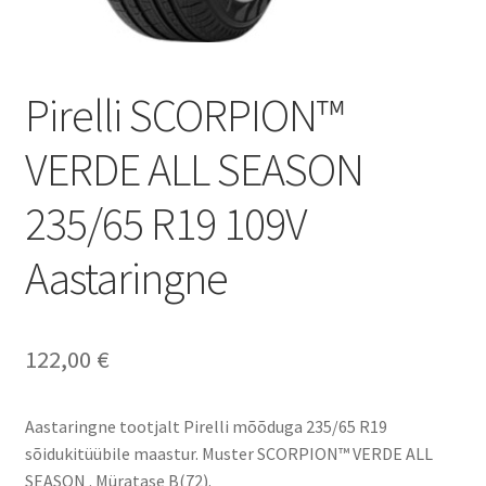
Pirelli SCORPION™
VERDE ALL SEASON
235/65 R19 109V
Aastaringne
122,00
€
Aastaringne tootjalt Pirelli mõõduga 235/65 R19
sõidukitüübile maastur. Muster SCORPION™ VERDE ALL
SEASON . Müratase B(72).