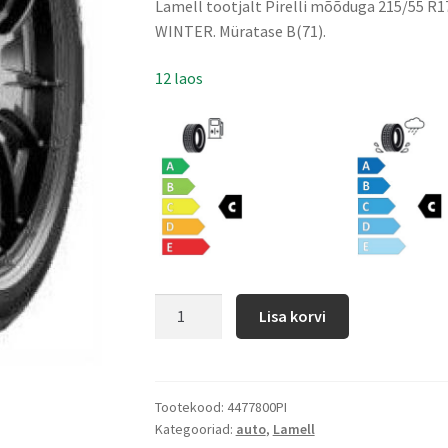
Lamell tootjalt Pirelli mõõduga 215/55 R
WINTER. Müratase B(71).
12 laos
Lisa korvi
Tootekood:
4477800PI
Kategooriad:
auto
,
Lamell