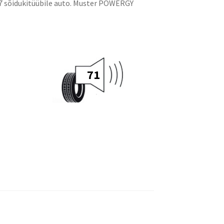
17 sõidukitüübile auto. Muster POWERGY
71