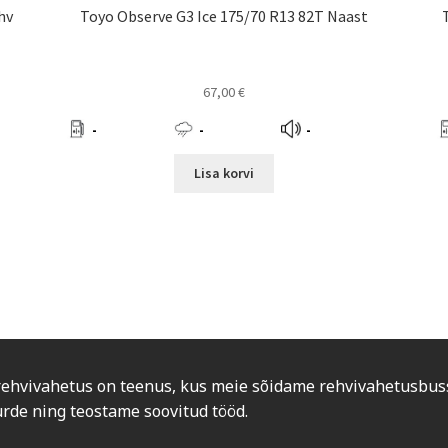
hv
Toyo Observe G3 Ice 175/70 R13 82T Naast
67,00
€
-
-
-
Lisa korvi
rehvivahetus on teenus, kus meie sõidame rehvivahetusbus
urde ning teostame soovitud tööd.