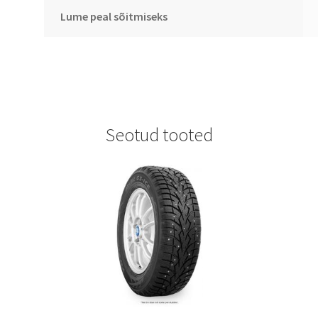
Lume peal sõitmiseks
Seotud tooted