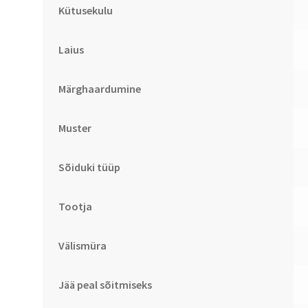
Kütusekulu
Laius
Märghaardumine
Muster
Sõiduki tüüp
Tootja
Välismüra
Jää peal sõitmiseks