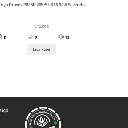
Toyo Proxes R888R 205/55 R16 94W Suverehv
172,00
€
D
D
71
Lisa korvi
siga