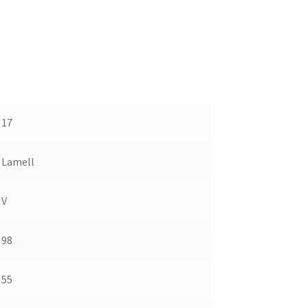
17
Lamell
V
98
55