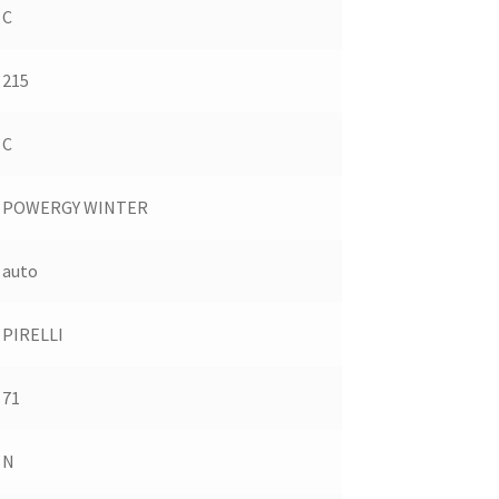
C
215
C
POWERGY WINTER
auto
PIRELLI
71
N