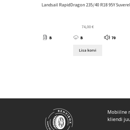
Landsail RapidDragon 235/40 R18 95Y Suvere
74,00
€
B
B
70
Lisa korvi
Mobiilne 
kliendi ju