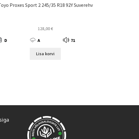
Toyo Proxes Sport 2 245/35 R18 92Y Suverehv
128,00
€
D
A
71
Lisa korvi
siga