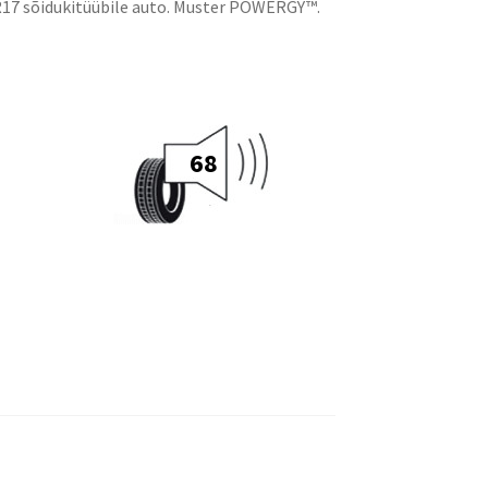
 R17 sõidukitüübile auto. Muster POWERGY™.
68