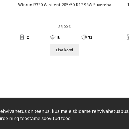
Winrun R330 W-silent 205/50 R17 93W Suverehv
56,00
€
C
B
71
Lisa korvi
rehvivahetus on teenus, kus meie sõidame rehvivahetusbus
urde ning teostame soovitud tööd.