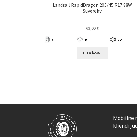
Landsail RapidDragon 205/45 R17 88W
Suverehv
63,00
€
C
B
72
Lisa korvi
Mobiilne 
kliendi ju