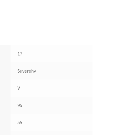
17
Suverehv
V
95
55