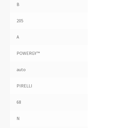
B
205
A
POWERGY™
auto
PIRELLI
68
N