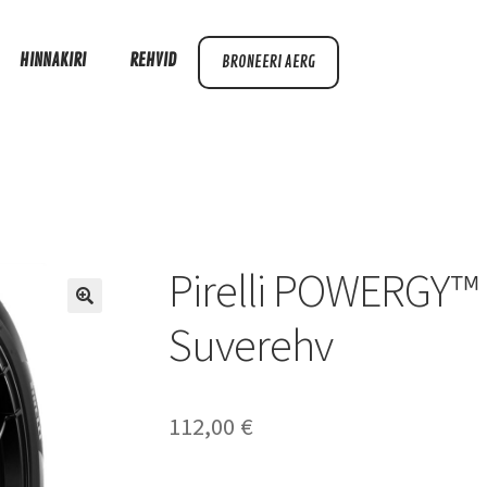
HINNAKIRI
REHVID
BRONEERI AERG
Pirelli POWERGY™ 
Suverehv
112,00
€