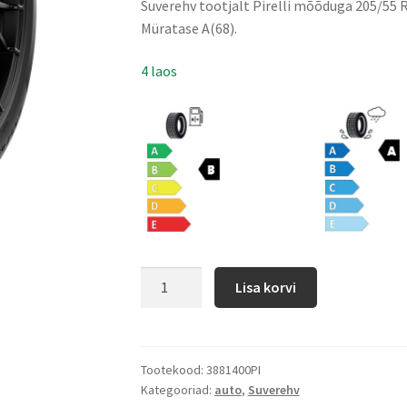
Suverehv tootjalt Pirelli mõõduga 205/55
Müratase A(68).
4 laos
Lisa korvi
Tootekood:
3881400PI
Kategooriad:
auto
,
Suverehv