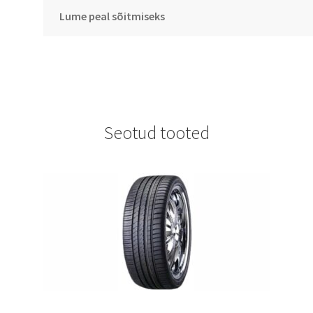
Lume peal sõitmiseks
Seotud tooted