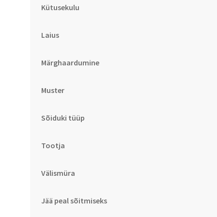
Kütusekulu
Laius
Märghaardumine
Muster
Sõiduki tüüp
Tootja
Välismüra
Jää peal sõitmiseks