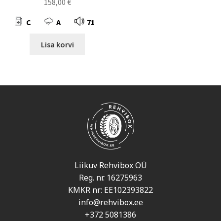
158,00
€
C
A
71
Lisa korvi
Liikuv Rehvibox OÜ
Reg. nr. 16275963
KMKR nr: EE102393822
info@rehvibox.ee
+372 5081386