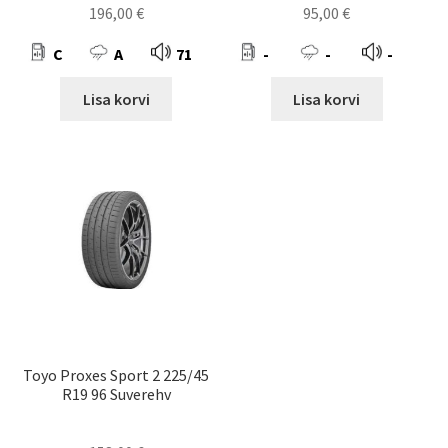
196,00
€
95,00
€
C
A
71
-
-
-
Lisa korvi
Lisa korvi
Toyo Proxes Sport 2 225/45
R19 96 Suverehv