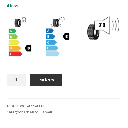
4 laos
71
Lisa korvi
Tootekood:
4099400PI
Kategooriad:
auto
,
Lamell