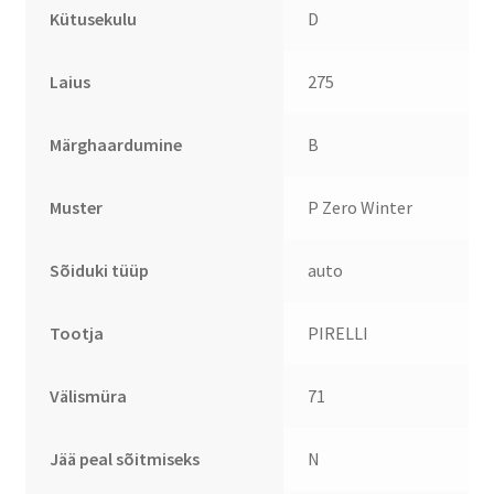
Kütusekulu
D
Laius
275
Märghaardumine
B
Muster
P Zero Winter
Sõiduki tüüp
auto
Tootja
PIRELLI
Välismüra
71
Jää peal sõitmiseks
N