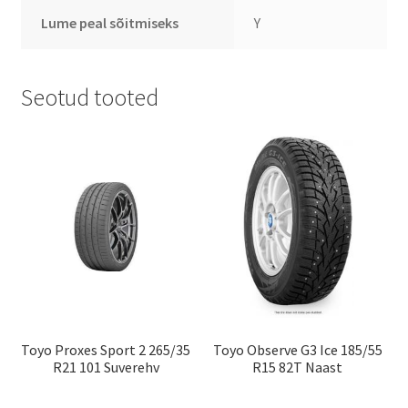
Lume peal sõitmiseks
Y
Seotud tooted
Toyo Proxes Sport 2 265/35
Toyo Observe G3 Ice 185/55
R21 101 Suverehv
R15 82T Naast