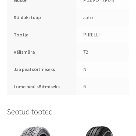
Sõiduki tüüp
auto
Tootja
PIRELLI
Välismüra
72
Jää peal sõitmiseks
N
Lume peal sõitmiseks
N
Seotud tooted