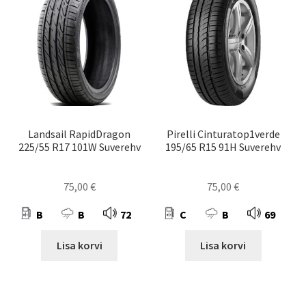
Landsail RapidDragon
Pirelli Cinturatop1verde
225/55 R17 101W Suverehv
195/65 R15 91H Suverehv
75,00
€
75,00
€
B
B
72
C
B
69
Lisa korvi
Lisa korvi