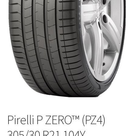
Pirelli P ZERO™ (PZ4)
305/30 R21 104Y