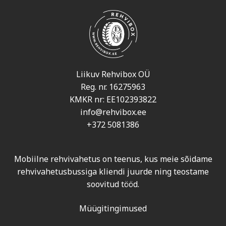
Liikuv Rehvibox OÜ
Reg. nr. 16275963
KMKR nr: EE102393822
info@rehvibox.ee
+372 5081386
Mobiilne rehvivahetus on teenus, kus meie sõidame
rehvivahetusbussiga kliendi juurde ning teostame
soovitud tööd.
Müügitingimused