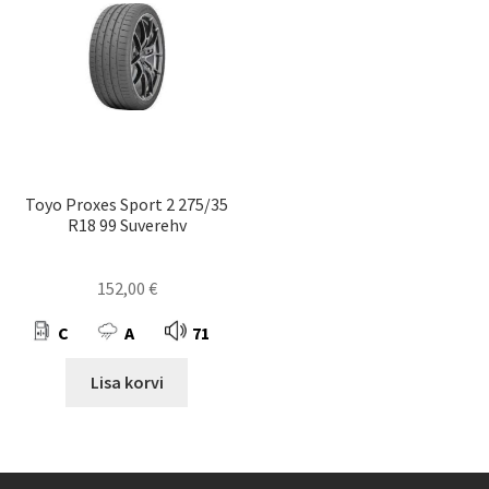
Toyo Proxes Sport 2 275/35
R18 99 Suverehv
152,00
€
C
A
71
Lisa korvi