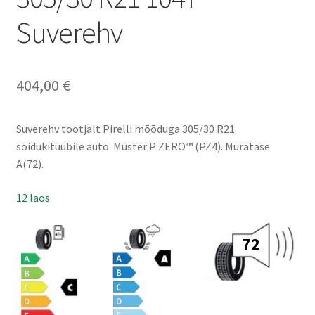
Suverehv
404,00
€
Suverehv tootjalt Pirelli mõõduga 305/30 R21
sõidukitüübile auto. Muster P ZERO™ (PZ4). Müratase
A(72).
12 laos
72