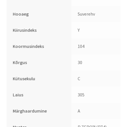
Hooaeg
Suverehv
Kiirusindeks
Y
Koormusindeks
104
Kõrgus
30
Kütusekulu
C
Laius
305
Märghaardumine
A
Muster
P ZERO™ (PZ4)