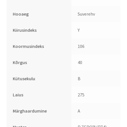
Hooaeg
Suverehv
Kiirusindeks
Y
Koormusindeks
106
Kõrgus
40
Kütusekulu
B
Laius
275
Märghaardumine
A
Muster
P ZERO™ (PZ4)