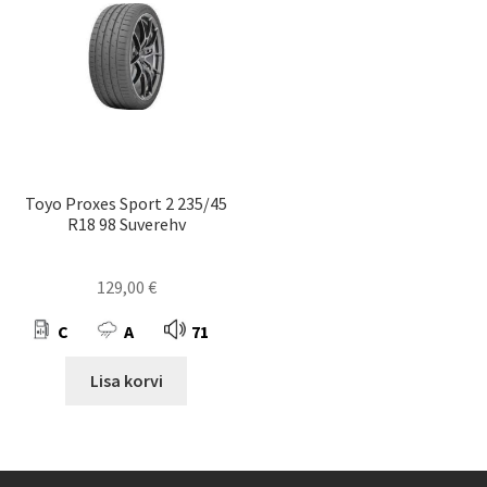
Toyo Proxes Sport 2 235/45
R18 98 Suverehv
129,00
€
C
A
71
Lisa korvi