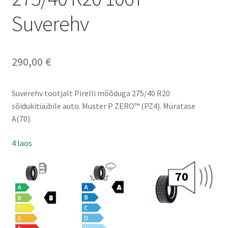
Suverehv
290,00
€
Suverehv tootjalt Pirelli mõõduga 275/40 R20
sõidukitüübile auto. Muster P ZERO™ (PZ4). Müratase
A(70).
4 laos
70