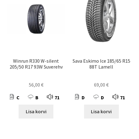
Winrun R330 W-silent
Sava Eskimo Ice 185/65 R15
205/50 R17 93W Suverehv
88T Lamell
56,00
€
69,00
€
C
B
71
D
D
71
Lisa korvi
Lisa korvi