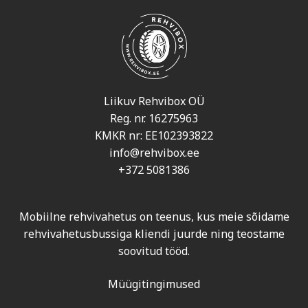
Liikuv Rehvibox OÜ
Reg. nr. 16275963
KMKR nr: EE102393822
info@rehvibox.ee
+372 5081386
Mobiilne rehvivahetus on teenus, kus meie sõidame
rehvivahetusbussiga kliendi juurde ning teostame
soovitud tööd.
Müügitingimused