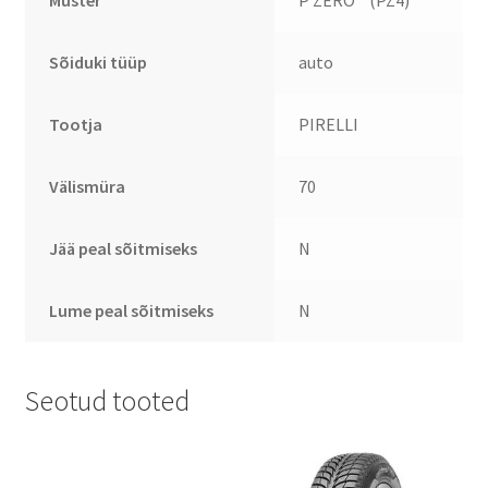
Sõiduki tüüp
auto
Tootja
PIRELLI
Välismüra
70
Jää peal sõitmiseks
N
Lume peal sõitmiseks
N
Seotud tooted