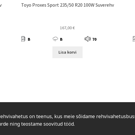
v
Toyo Proxes Sport 235/50 R20 100W Suverehv
167,00
€
B
B
70
Lisa korvi
rehvivahetus on teenus, kus meie sõidame rehvivahetusbus
urde ning teostame soovitud tööd.