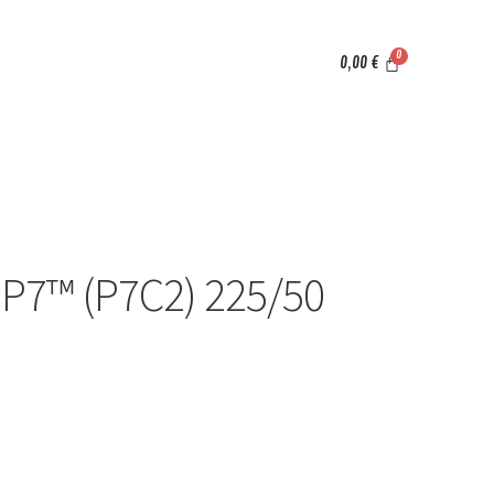
0,00
€
 P7™ (P7C2) 225/50