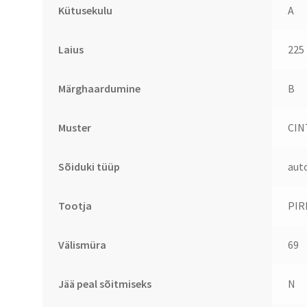
Kütusekulu
A
Laius
225
Märghaardumine
B
Muster
CIN
Sõiduki tüüp
aut
Tootja
PIR
Välismüra
69
Jää peal sõitmiseks
N