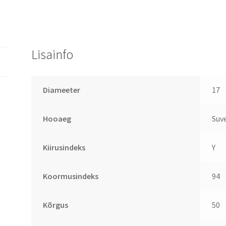
Lisainfo
Diameeter
17
Hooaeg
Suv
Kiirusindeks
Y
Koormusindeks
94
Kõrgus
50