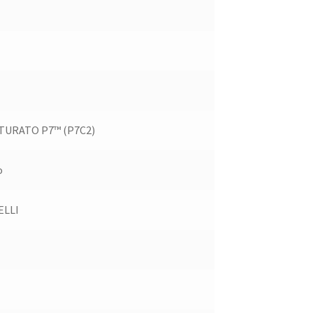
TURATO P7™ (P7C2)
o
ELLI