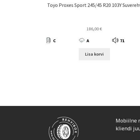
Toyo Proxes Sport 245/45 R20 103Y Suvereh
186,00
€
C
A
71
Lisa korvi
Mobiilne 
kliendi ju