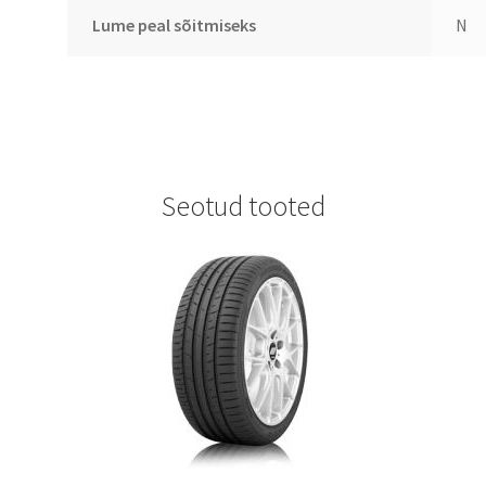
Lume peal sõitmiseks
N
Seotud tooted