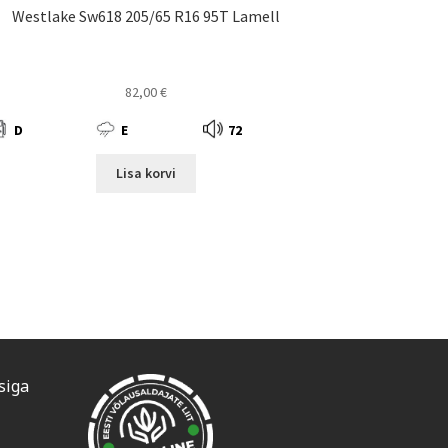
Westlake Sw618 205/65 R16 95T Lamell
82,00
€
D
E
72
Lisa korvi
siga