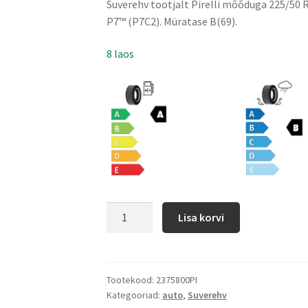
Suverehv tootjalt Pirelli mõõduga 225/50
P7™ (P7C2). Müratase B(69).
8 laos
Lisa korvi
Tootekood:
2375800PI
Kategooriad:
auto
,
Suverehv