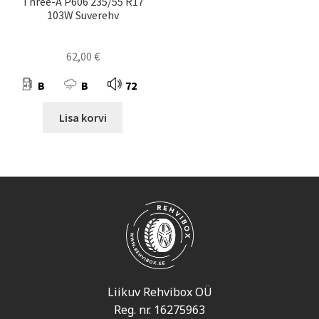
Three-A P606 235/55 R17
103W Suverehv
62,00
€
B
B
72
Lisa korvi
Liikuv Rehvibox OÜ
Reg. nr. 16275963