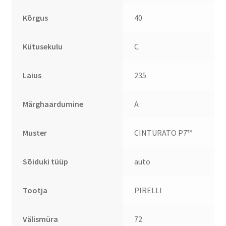
Kõrgus
40
Kütusekulu
C
Laius
235
Märghaardumine
A
Muster
CINTURATO P7™
Sõiduki tüüp
auto
Tootja
PIRELLI
Välismüra
72