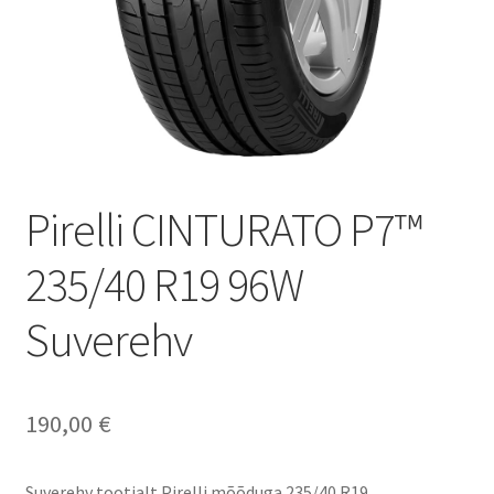
Pirelli CINTURATO P7™
235/40 R19 96W
Suverehv
190,00
€
Suverehv tootjalt Pirelli mõõduga 235/40 R19