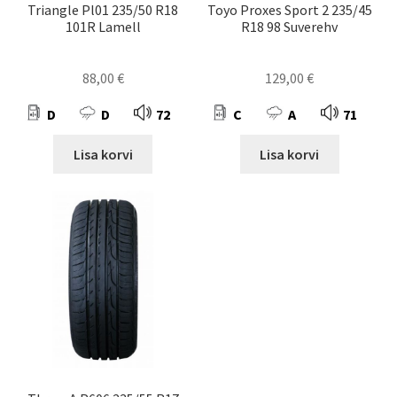
Triangle Pl01 235/50 R18
Toyo Proxes Sport 2 235/45
101R Lamell
R18 98 Suverehv
88,00
€
129,00
€
D
D
72
C
A
71
Lisa korvi
Lisa korvi