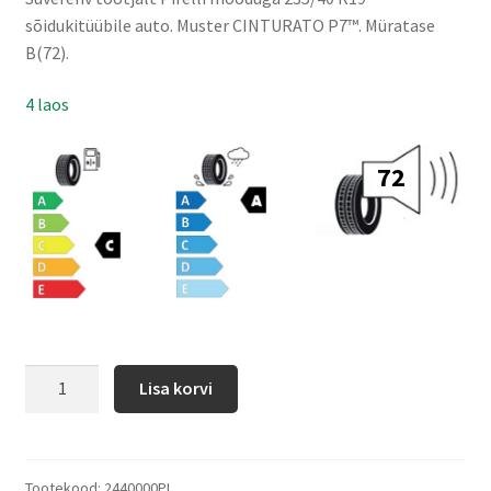
sõidukitüübile auto. Muster CINTURATO P7™. Müratase
B(72).
4 laos
72
Lisa korvi
Tootekood:
2440000PI