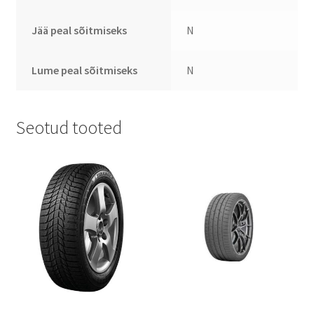
Jää peal sõitmiseks
N
Lume peal sõitmiseks
N
Seotud tooted