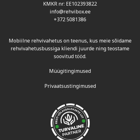
KMKR nr: EE102393822
info@rehvibox.ee
+372 5081386
Mobiilne rehvivahetus on teenus, kus meie sõidame
rehvivahetusbussiga kliendi juurde ning teostame
soovitud tööd.
Müügitingimused
Privaatsustingimused