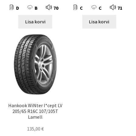
D
B
70
C
C
71
Lisa korvi
Lisa korvi
Hankook WiNter I*cept LV
205/65 R16C 107/105T
Lamell
135,00
€