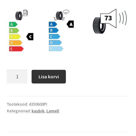
73
Lisa korvi
Tootekood:
4350600PI
Kategooriad:
kaubik
,
Lamell