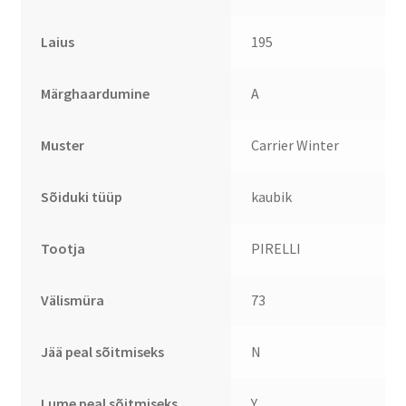
Laius
195
Märghaardumine
A
Muster
Carrier Winter
Sõiduki tüüp
kaubik
Tootja
PIRELLI
Välismüra
73
Jää peal sõitmiseks
N
Lume peal sõitmiseks
Y