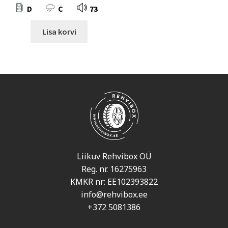
D
C
73
Lisa korvi
Liikuv Rehvibox OÜ
Reg. nr. 16275963
KMKR nr: EE102393822
info@rehvibox.ee
+372 5081386