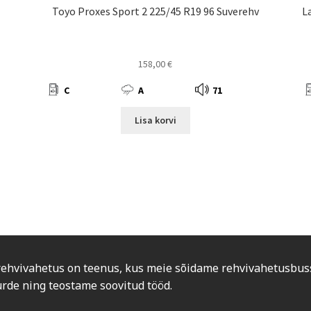
Toyo Proxes Sport 2 225/45 R19 96 Suverehv
L
158,00
€
C
A
71
Lisa korvi
rehvivahetus on teenus, kus meie sõidame rehvivahetusbus
urde ning teostame soovitud tööd.