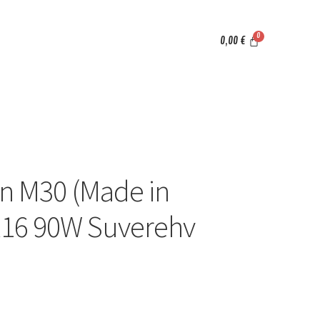
0,00
€
n M30 (Made in
R16 90W Suverehv