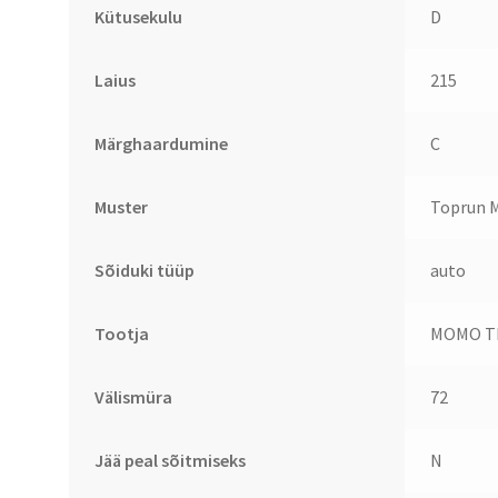
Kütusekulu
D
Laius
215
Märghaardumine
C
Muster
Toprun M
Sõiduki tüüp
auto
Tootja
MOMO T
Välismüra
72
Jää peal sõitmiseks
N