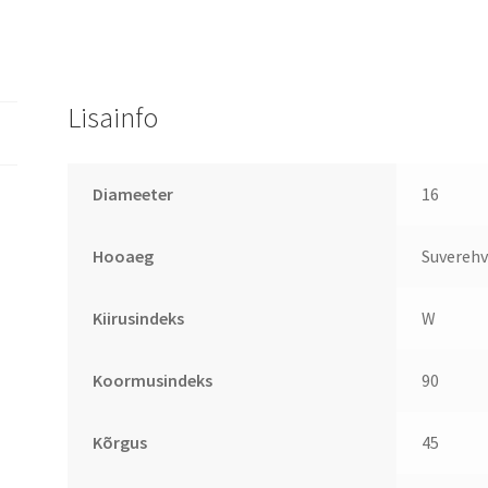
Lisainfo
Diameeter
16
Hooaeg
Suverehv
Kiirusindeks
W
Koormusindeks
90
Kõrgus
45