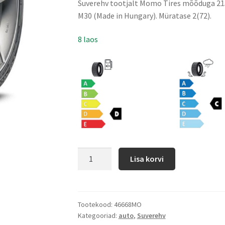
Suverehv tootjalt Momo Tires mõõduga 215
M30 (Made in Hungary). Müratase 2(72).
8 laos
Lisa korvi
Tootekood:
46668MO
Kategooriad:
auto
,
Suverehv