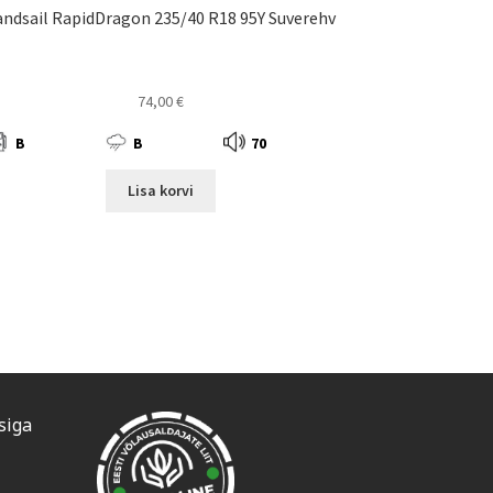
andsail RapidDragon 235/40 R18 95Y Suverehv
74,00
€
B
B
70
Lisa korvi
siga