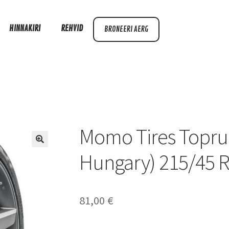
HINNAKIRI
REHVID
BRONEERI AERG
Momo Tires Topru
Hungary) 215/45 
81,00
€