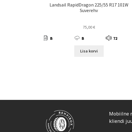
Landsail RapidDragon 225/55 R17 101W
Suverehv
75,00
€
B
B
72
Lisa korvi
Mobiilne 
kliendi ju