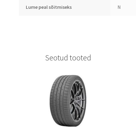
Lume peal sõitmiseks
N
Seotud tooted