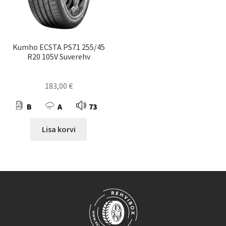
Kumho ECSTA PS71 255/45
R20 105V Suverehv
183,00
€
B
A
73
Lisa korvi