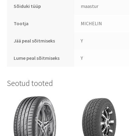
Sõiduki tüüp
maastur
Tootja
MICHELIN
Jää peal sõitmiseks
Y
Lume peal sõitmiseks
Y
Seotud tooted