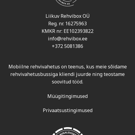
Liikuv Rehvibox OÜ
Reg. nr. 16275963
KMKR nr: EE102393822
info@rehvibox.ee
+372 5081386
Mobiilne rehvivahetus on teenus, kus meie sõidame
rehvivahetusbussiga kliendi juurde ning teostame
soovitud tööd.
Müügitingimused
Privaatsustingimused