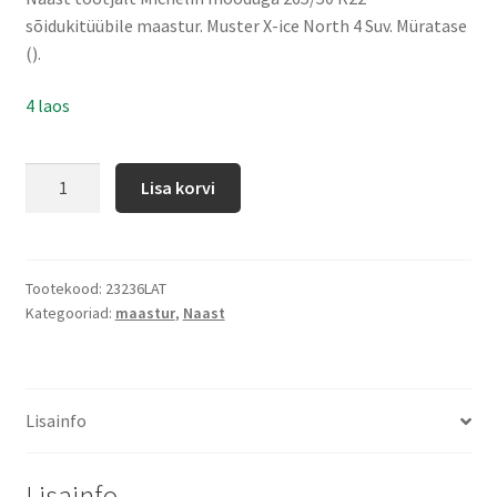
sõidukitüübile maastur. Muster X-ice North 4 Suv. Müratase
().
4 laos
Lisa korvi
Tootekood:
23236LAT
Kategooriad:
maastur
,
Naast
Lisainfo
Lisainfo