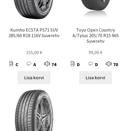
Kumho ECSTA PS71 SUV
Toyo Open Country
285/60 R18 116V Suverehv
A/Tplus 205/70 R15 96S
Suverehv
155,00
€
99,00
€
C
A
74
D
D
70
Lisa korvi
Lisa korvi