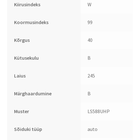
Kiirusindeks
W
Koormusindeks
99
Kõrgus
40
Kütusekulu
B
Laius
245
Märghaardumine
B
Muster
LS588UHP
Sõiduki tüüp
auto