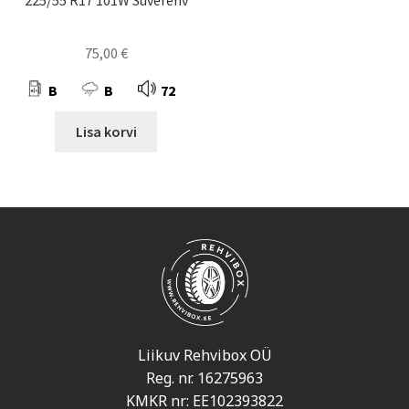
225/55 R17 101W Suverehv
75,00
€
B
B
72
Lisa korvi
Liikuv Rehvibox OÜ
Reg. nr. 16275963
KMKR nr: EE102393822