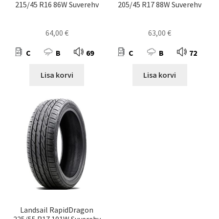
215/45 R16 86W Suverehv
205/45 R17 88W Suverehv
64,00
€
63,00
€
C
B
69
C
B
72
Lisa korvi
Lisa korvi
Landsail RapidDragon