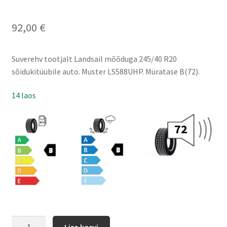
92,00
€
Suverehv tootjalt Landsail mõõduga 245/40 R20
sõidukitüübile auto. Muster LS588UHP. Müratase B(72).
14 laos
72
Lisa korvi