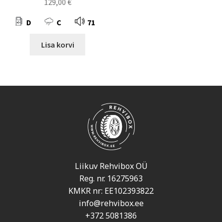
129,00
€
D
C
71
Lisa korvi
Liikuv Rehvibox OÜ
Reg. nr. 16275963
KMKR nr: EE102393822
info@rehvibox.ee
+372 5081386