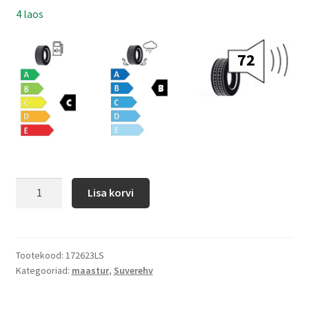
4 laos
72
Lisa korvi
Tootekood:
172623LS
Kategooriad:
maastur
,
Suverehv