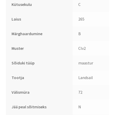
Kütusekulu
C
Laius
265
Märghaardumine
B
Muster
Clv2
Sõiduki tüüp
maastur
Tootja
Landsail
Välismüra
72
Jää peal sõitmiseks
N