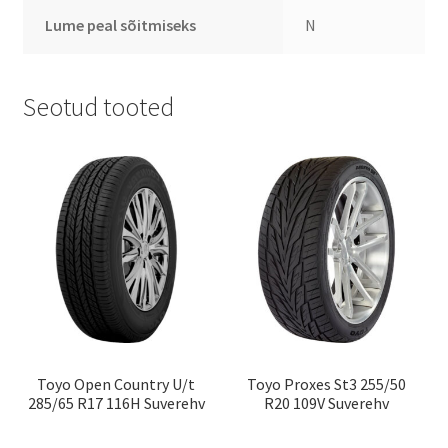
Lume peal sõitmiseks
N
Seotud tooted
Toyo Open Country U/t
Toyo Proxes St3 255/50
285/65 R17 116H Suverehv
R20 109V Suverehv