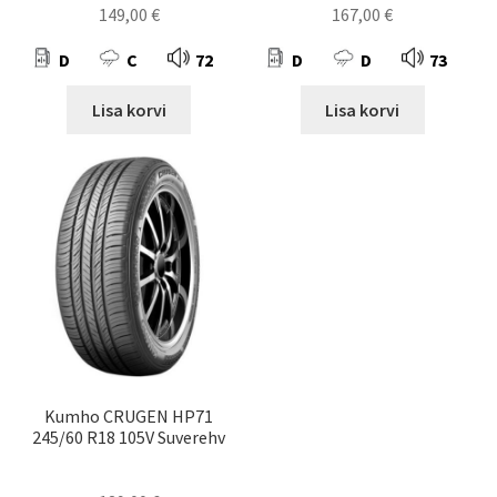
149,00
€
167,00
€
D
C
72
D
D
73
Lisa korvi
Lisa korvi
Kumho CRUGEN HP71
245/60 R18 105V Suverehv