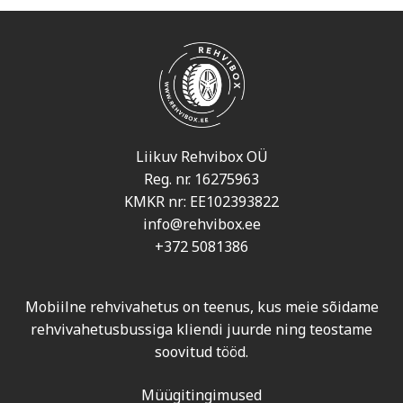
Liikuv Rehvibox OÜ
Reg. nr. 16275963
KMKR nr: EE102393822
info@rehvibox.ee
+372 5081386
Mobiilne rehvivahetus on teenus, kus meie sõidame
rehvivahetusbussiga kliendi juurde ning teostame
soovitud tööd.
Müügitingimused