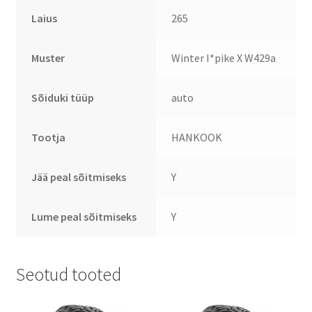
Laius
265
Muster
Winter I*pike X W429a
Sõiduki tüüp
auto
Tootja
HANKOOK
Jää peal sõitmiseks
Y
Lume peal sõitmiseks
Y
Seotud tooted