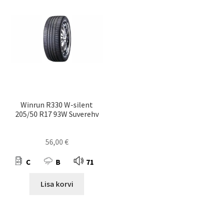
Winrun R330 W-silent
205/50 R17 93W Suverehv
56,00
€
C
B
71
Lisa korvi