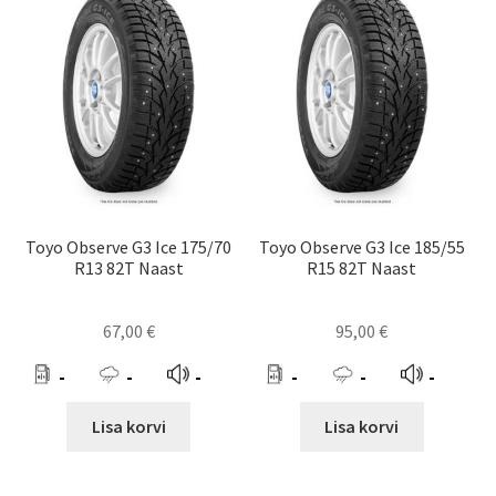
Toyo Observe G3 Ice 175/70
Toyo Observe G3 Ice 185/55
R13 82T Naast
R15 82T Naast
67,00
€
95,00
€
-
-
-
-
-
-
Lisa korvi
Lisa korvi