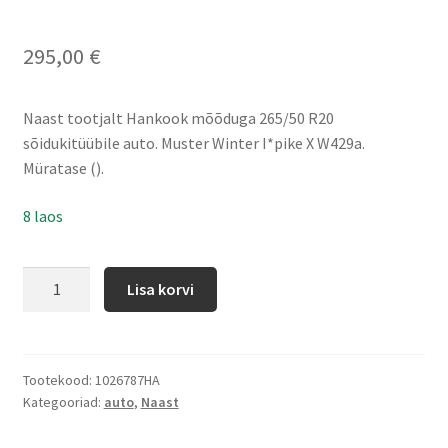
295,00
€
Naast tootjalt Hankook mõõduga 265/50 R20
sõidukitüübile auto. Muster Winter I*pike X W429a.
Müratase ().
8 laos
Lisa korvi
Tootekood:
1026787HA
Kategooriad:
auto
,
Naast