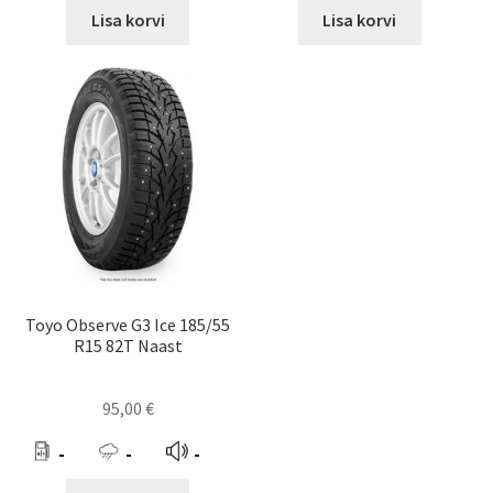
Lisa korvi
Lisa korvi
Toyo Observe G3 Ice 185/55
R15 82T Naast
95,00
€
-
-
-