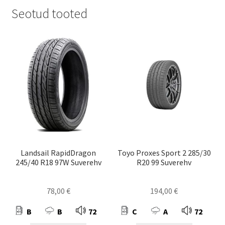
Seotud tooted
Landsail RapidDragon
Toyo Proxes Sport 2 285/30
245/40 R18 97W Suverehv
R20 99 Suverehv
78,00
€
194,00
€
B
B
72
C
A
72