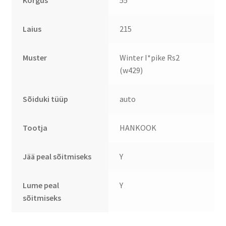
Kõrgus
55
Laius
215
Muster
Winter I*pike Rs2
(w429)
Sõiduki tüüp
auto
Tootja
HANKOOK
Jää peal sõitmiseks
Y
Lume peal
Y
sõitmiseks