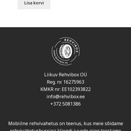
Lisa korvi
Liikuv Rehvibox OÜ
Reg. nr. 16275963
KMKR nr: EE102393822
info@rehvibox.ee
+372 5081386
Mobiilne rehvivahetus on teenus, kus meie sõidame
rehvivahetusbussiga kliendi juurde ning teostame