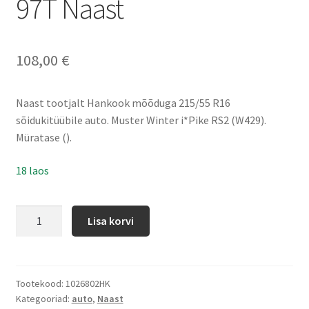
97T Naast
108,00
€
Naast tootjalt Hankook mõõduga 215/55 R16
sõidukitüübile auto. Muster Winter i*Pike RS2 (W429).
Müratase ().
18 laos
Lisa korvi
Tootekood:
1026802HK
Kategooriad:
auto
,
Naast