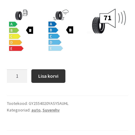
71
Lisa korvi
Tootekood:
GY2554020YASY5AUHL
Kategooriad:
auto
,
Suverehv