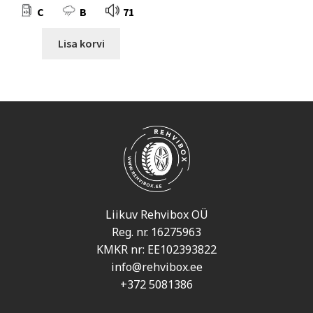
C
B
71
Lisa korvi
Liikuv Rehvibox OÜ
Reg. nr. 16275963
KMKR nr: EE102393822
info@rehvibox.ee
+372 5081386