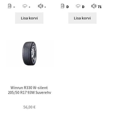
-
-
-
D
D
71
Lisa korvi
Lisa korvi
Winrun R330 W-silent
205/50 R17 93W Suverehv
56,00
€