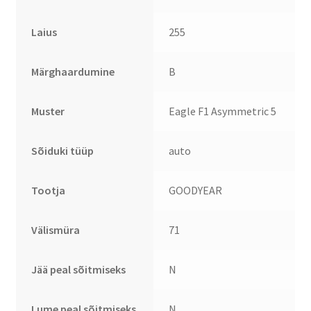
Laius
255
Märghaardumine
B
Muster
Eagle F1 Asymmetric 5
Sõiduki tüüp
auto
Tootja
GOODYEAR
Välismüra
71
Jää peal sõitmiseks
N
Lume peal sõitmiseks
N