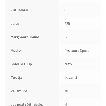
Kütusekulu
C
Laius
225
Märghaardumine
B
Muster
Protoura Sport
Sõiduki tüüp
auto
Tootja
Davanti
Välismüra
70
Jää peal sõitmiseks
N