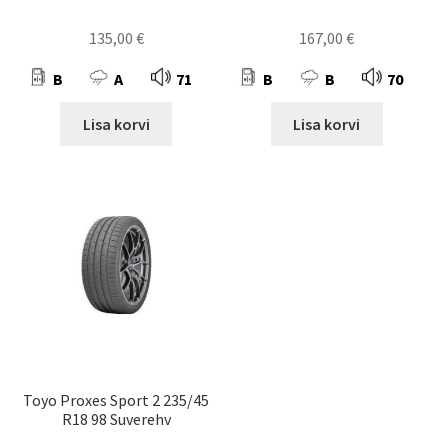
135,00
€
167,00
€
B
A
71
B
B
70
Lisa korvi
Lisa korvi
Toyo Proxes Sport 2 235/45
R18 98 Suverehv