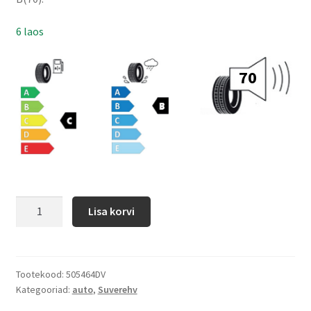
6 laos
70
Lisa korvi
Tootekood:
505464DV
Kategooriad:
auto
,
Suverehv