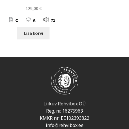
129,00
€
C
A
71
Lisa korvi
Liikuv Rehvibox OÜ
Reg. nr. 16275963
KMKR nr: EE102393822
info@rehvibox.ee