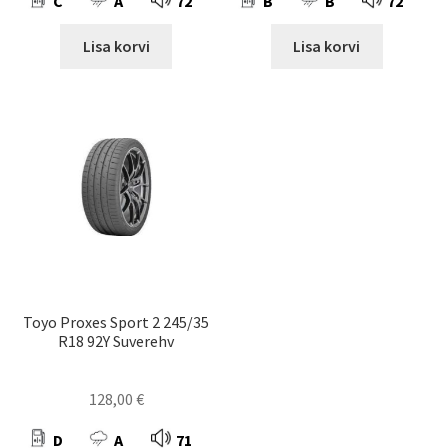
C
A
72
B
B
72
Lisa korvi
Lisa korvi
Toyo Proxes Sport 2 245/35
R18 92Y Suverehv
128,00
€
D
A
71