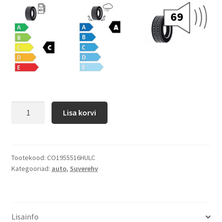
69
Lisa korvi
Tootekood:
CO1955516HULC
Kategooriad:
auto
,
Suverehv
Lisainfo