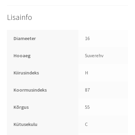
Lisainfo
Diameeter
16
Hooaeg
Suverehv
Kiirusindeks
H
Koormusindeks
87
Kõrgus
55
Kütusekulu
C