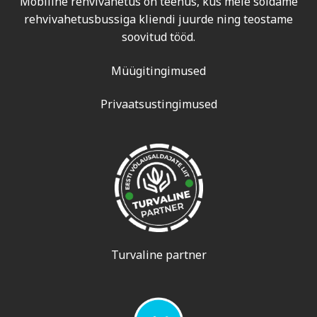
Mobiilne rehvivahetus on teenus, kus meie sõidame
rehvivahetusbussiga kliendi juurde ning teostame
soovitud tööd.
Müügitingimused
Privaatsustingimused
Turvaline partner