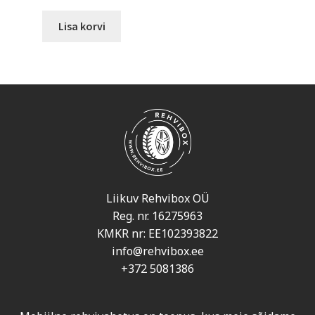
Lisa korvi
Liikuv Rehvibox OÜ
Reg. nr. 16275963
KMKR nr: EE102393822
info@rehvibox.ee
+372 5081386