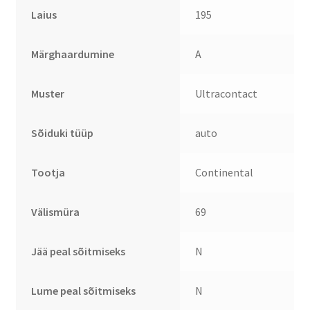
Laius
195
Märghaardumine
A
Muster
Ultracontact
Sõiduki tüüp
auto
Tootja
Continental
Välismüra
69
Jää peal sõitmiseks
N
Lume peal sõitmiseks
N