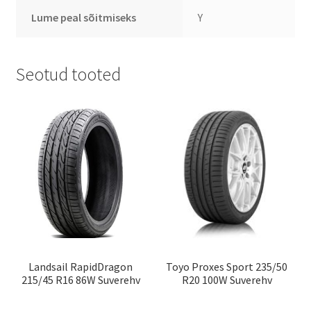
Lume peal sõitmiseks
Y
Seotud tooted
Landsail RapidDragon
Toyo Proxes Sport 235/50
215/45 R16 86W Suverehv
R20 100W Suverehv