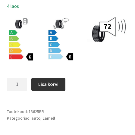
4 laos
72
Lisa korvi
Tootekood:
13625BR
Kategooriad:
auto
,
Lamell