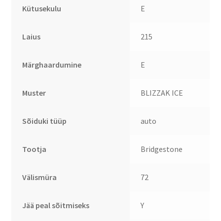
Kütusekulu
E
Laius
215
Märghaardumine
E
Muster
BLIZZAK ICE
Sõiduki tüüp
auto
Tootja
Bridgestone
Välismüra
72
Jää peal sõitmiseks
Y