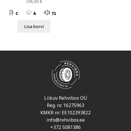
196,00
€
C
A
71
Lisa korvi
Liikuv Rehvibox OÜ
Reg. nr. 16275963
KMKR nr: EE102393822
info@rehvibox.ee
+372 5081386