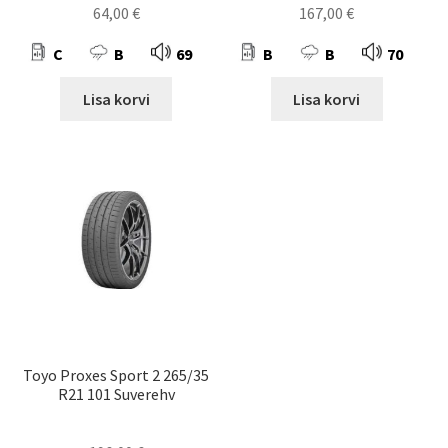
64,00
€
167,00
€
C
B
69
B
B
70
Lisa korvi
Lisa korvi
Toyo Proxes Sport 2 265/35
R21 101 Suverehv