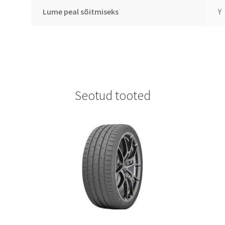
Lume peal sõitmiseks
Y
Seotud tooted