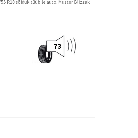
5 R18 sõidukitüübile auto. Muster Blizzak
73