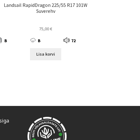
Landsail RapidDragon 225/55 R17 101W
Suverehv
75,00
€
B
B
72
Lisa korvi
siga