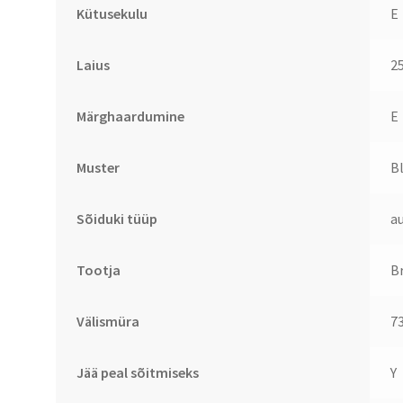
Kütusekulu
E
Laius
2
Märghaardumine
E
Muster
B
Sõiduki tüüp
a
Tootja
B
Välismüra
7
Jää peal sõitmiseks
Y