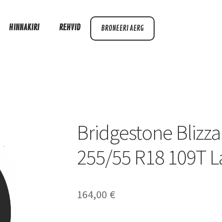
HINNAKIRI
REHVID
BRONEERI AERG
Bridgestone Blizz
255/55 R18 109T L
164,00
€