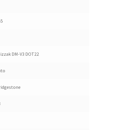
55
lizzak DM-V3 DOT22
uto
ridgestone
3