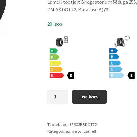
Lamell tootjalt Bridgestone mõõduga 255/5
DM-V3 DOT22. Müratase B(73).
20 laos
Lisa korvi
Tootekood:
18903BRDOT22
Kategooriad:
auto
,
Lamell