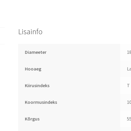
Lisainfo
Diameeter
1
Hooaeg
L
Kiirusindeks
T
Koormusindeks
1
Kõrgus
5