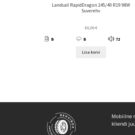
Landsail RapidDragon 245/40 R19 98W
Suverehv
80,00
€
B
B
72
Lisa korvi
Mobiilne 
kliendi ju