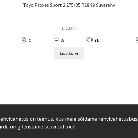
Toyo Proxes Sport 2 275/35 R18 99 Suverehv
152,00
€
C
A
71
Lisa korvi
rehvivahetus on teenus, kus meie sõidame rehvivahetusbus
urde ning teostame soovitud tööd.