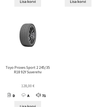
Lisa korvi
Lisa korvi
Toyo Proxes Sport 2 245/35
R18 92Y Suverehv
128,00
€
D
A
71
Lisa korvi