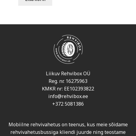
Liikuv Rehvibox OÜ
Reg. nr. 16275963
KMKR nr: EE102393822
info@rehvibox.ee
+372 5081386
Mobiilne rehvivahetus on teenus, kus meie sõidame
rehvivahetusbussiga kliendi juurde ning teostame