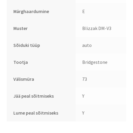
Märghaardumine
E
Muster
Blizzak DM-V3
Sõiduki tüüp
auto
Tootja
Bridgestone
Välismüra
73
Jää peal sõitmiseks
Y
Lume peal sõitmiseks
Y