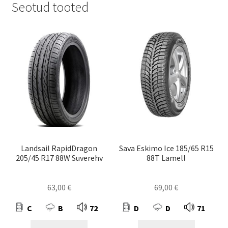
Seotud tooted
Landsail RapidDragon
Sava Eskimo Ice 185/65 R15
205/45 R17 88W Suverehv
88T Lamell
63,00
€
69,00
€
C
B
72
D
D
71